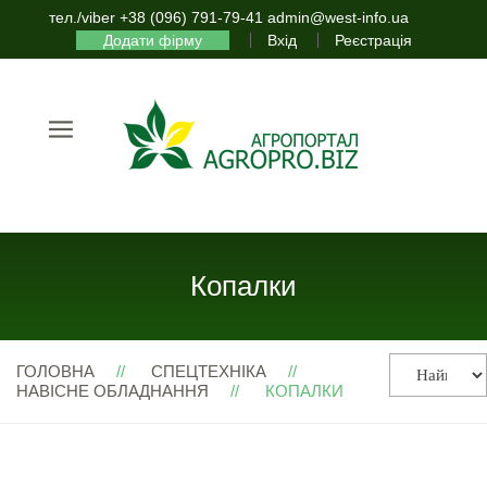
тел./viber +38 (096) 791-79-41 admin@west-info.ua
Додати фірму
Вхід
Реєстрація
Копалки
ГОЛОВНА
СПЕЦТЕХНІКА
НАВІСНЕ ОБЛАДНАННЯ
КОПАЛКИ