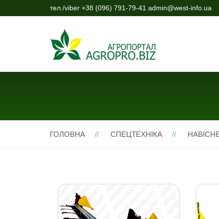
тел./viber +38 (096) 791-79-41 admin@west-info.ua
ГОЛОВНА
СПЕЦТЕХНІКА
НАВІСН