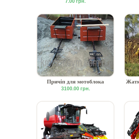
подсолнечника Sunfloro - 6,1 -
7.00 грн.
7,4 - 9,2 м
Причіп для мотоблока
Жатк
доставка по Україне
со
3100.00 грн.