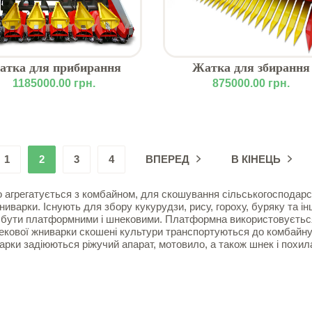
атка для прибирання
Жатка для збирання
рудзи СС6К CCK «CORN
соняшника SC 940
1185000.00 грн.
875000.00 грн.
CHAMPION»
«SUNFLOWER CHAMPI
ROW FREE
1
2
3
4
ВПЕРЕД
В КІНЕЦЬ
 агрегатується з комбайном, для скошування сільськогосподар
ниварки. Існують для збору кукурудзи, рису, гороху, буряку та і
ь бути платформними і шнековими. Платформна використовуєть
екової жниварки скошені культури транспортуються до комбайну
рки задіюються ріжучий апарат, мотовило, а також шнек і похил