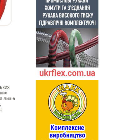
ON»
ських
нших
ся лише
,
а