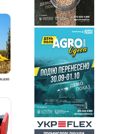
 9,1
ожаю
H3