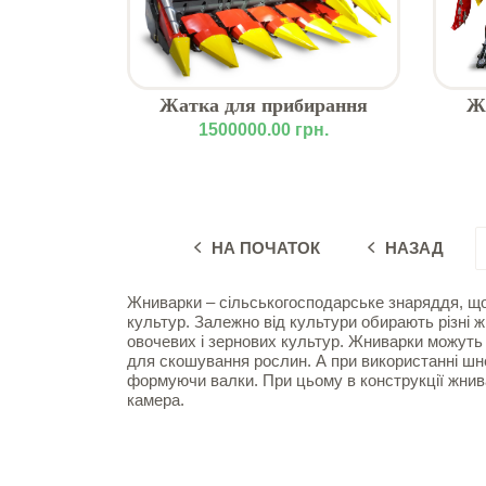
Жатка для прибирання
Ж
кукурудзи СС8К CCK «CORN
куку
1500000.00 грн.
CHAMPION»
НА ПОЧАТОК
НАЗАД
Жниварки – сільськогосподарське знаряддя, що
культур. Залежно від культури обирають різні ж
овочевих і зернових культур. Жниварки можут
для скошування рослин. А при використанні шн
формуючи валки. При цьому в конструкції жнива
камера.