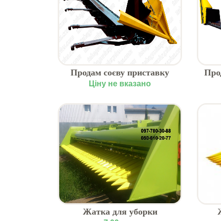
Продам соєву приставку
Про
FLEX (ETTARO) для
з
Ціну не вказано
збирання сої, бобових
Жатка для уборки