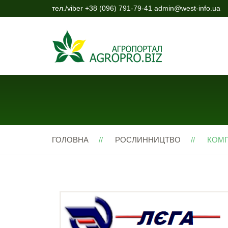
тел./viber +38 (096) 791-79-41 admin@west-info.ua
ГОЛОВНА
РОСЛИННИЦТВО
КОМП