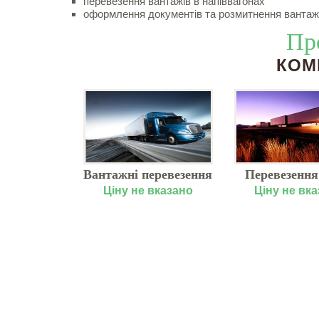
перевезення вантажів в напіввагонах
оформлення документів та розмитнення вантаж
Пр
КОМ
Вантажні перевезення
Перевезення
в Європу, замовити з
залізнич
Ціну не вказано
Ціну не вк
Києва
транспор