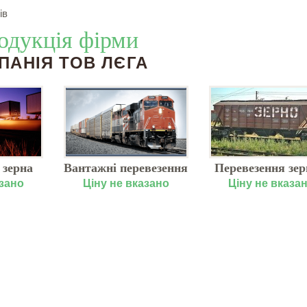
ів
одукція фірми
ПАНІЯ ТОВ ЛЄГА
 зерна
Вантажні перевезення
Перевезення зер
ним
залізницею, замовити
критих вагон
азано
Ціну не вказано
Ціну не вказа
том
по Україні