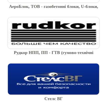
АероБлок, ТОВ - газобетонні блоки, U-блоки,
перекриття PORISTON
Рудкор НПП, ПП - ГТВ (гумово-технічні
вироби)
Стелс ВГ