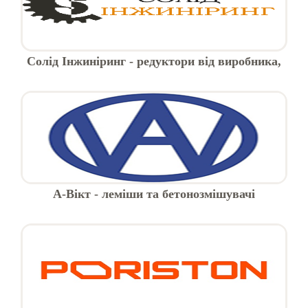
Солід Інжиніринг - редуктори від виробника,
Харків
А-Вікт - леміши та бетонозмішувачі