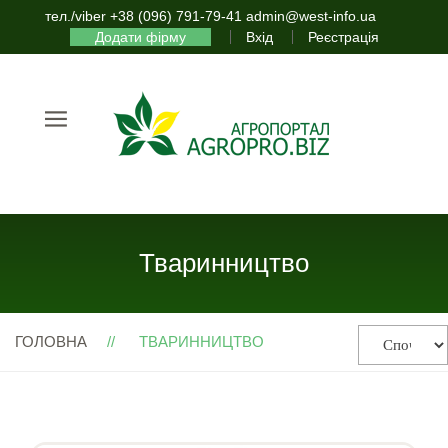
тел./viber +38 (096) 791-79-41 admin@west-info.ua
Додати фірму
Вхід
Реєстрація
Тваринництво
ГОЛОВНА
ТВАРИННИЦТВО