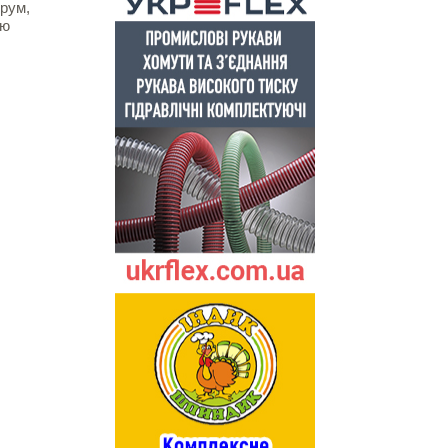
рум,
ою