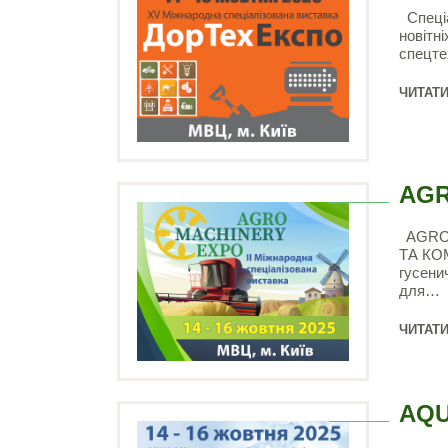
Спеціа
новітн
спецте
ЧИТАТИ
AGR
AGROM
ТА КОМ
гусени
для…
ЧИТАТИ
AQU