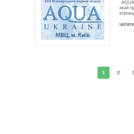
AQUA U
який п
впрова
ЧИТАТИ
1
2