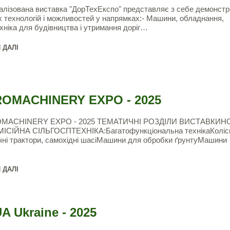
лізована виставка "ДорТехЕкспо" представляє з себе демонстр
іх технологій і можливостей у напрямках:- Машини, обладнання,
хніка для будівництва і утримання доріг…
 ДАЛІ
OMACHINERY EXPO - 2025
ACHINERY EXPO - 2025 ТЕМАТИЧНІ РОЗДІЛИ ВИСТАВКИН
ІСІЙНА СІЛЬГОСПТЕХНІКА:Багатофункціональна технікаКолісн
чні трактори, самохідні шасіМашини для обробки ґрунтуМашини
 ДАЛІ
A Ukraine - 2025