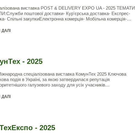
алізована виставка POST & DELIVERY EXPO UA - 2025 ТЕМАТ
И:Служби поштової доставки- Кур'єрська доставка- Експрес-
ка- Спільні закупкиЕлектронна комерція- Мобільна комерція-…
 ДАЛІ
унТех - 2025
іжнародна спеціалізована виставка КомунТех 2025 Ключова
кова подія в Україні, за якою затвердилася репутація
оритетнішого галузевого заходу для усіх учасників…
 ДАЛІ
ТехЕкспо - 2025