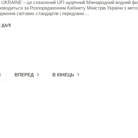
KRAINE – це схвалений UFI щорічний Міжнародний водний фо
роводиться за Розпорядженням Кабінету Міністрів України з мет
дження світових стандартів і передових…
 ДАЛІ
3
ВПЕРЕД
В КІНЕЦЬ