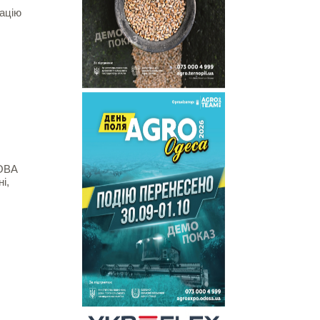
ацію
ОВА
і,