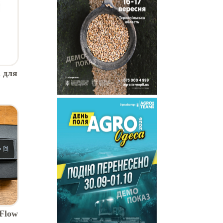
 для
ї
Flow