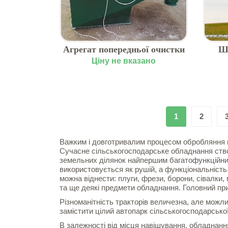
Агрегат попередньої очистки
Ш
зерна АПО-10 м. Харків
WES
Ціну не вказано
1
2
Важким і довготривалим процесом обробляння ґ
Сучасне сільськогосподарське обладнання ств
земельних ділянок найпершим багатофункційний
використовується як рушій, а функціональність
можна віднести: плуги, фрези, борони, сівалки,
та ще деякі предмети обладнання. Головний пр
Різноманітність тракторів величезна, але можл
замістити цілий автопарк сільськогосподарської
В залежності від місця навішування, обладнан