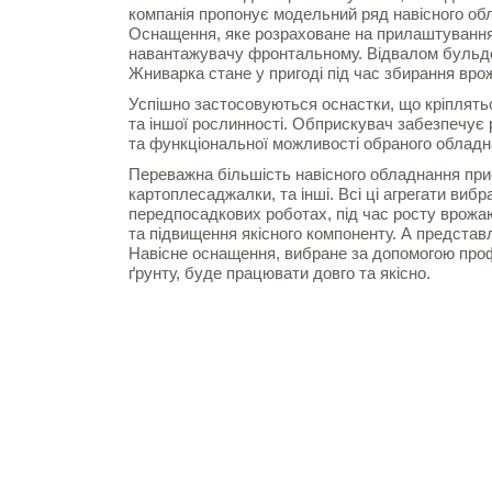
компанія пропонує модельний ряд навісного обл
Оснащення, яке розраховане на прилаштування
навантажувачу фронтальному. Відвалом бульдоз
Жниварка стане у пригоді під час збирання вро
Успішно застосовуються оснастки, що кріплятьс
та іншої рослинності. Обприскувач забезпечує 
та функціональної можливості обраного облад
Переважна більшість навісного обладнання прист
картоплесаджалки, та інші. Всі ці агрегати вибр
передпосадкових роботах, під час росту врожа
та підвищення якісного компоненту. А представ
Навісне оснащення, вибране за допомогою проф
ґрунту, буде працювати довго та якісно.