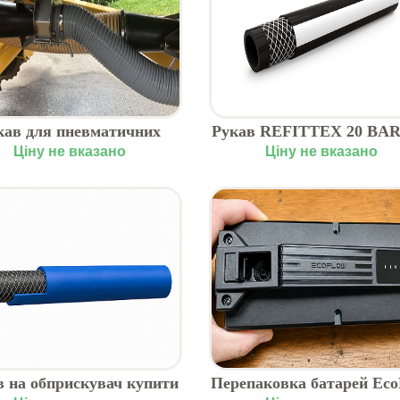
кав для пневматичних
Рукав REFITTEX 20 BAR
сівалок EOLO
фунгіцидів та агрохімі
Ціну не вказано
Ціну не вказано
в на обприскувач купити
Перепаковка батарей Eco