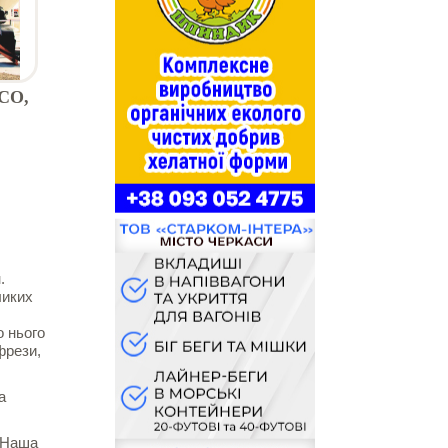
TCO,
.
ликих
о нього
фрези,
а
. Наша