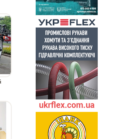
ок
й
 АСУ
в