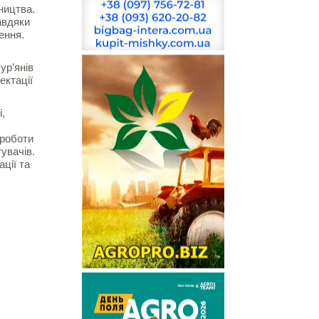
ництва.
авдяки
щення.
ур’янів
ектації
,
 роботи
увачів.
ції та