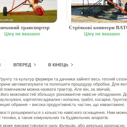
нековий транспортер
Стрічкові конвеєри BA
TFIELD WR 100 купити
серія 1500
Ціну не вказано
Ціну не вказано
в Києві
3
ВПЕРЕД
В КІНЕЦЬ
рунту та культур фермери та дачники зайняті весь теплий сезон
орене автоматизувати та полегшити процедуру обробки. Для ве
 помічником можна назвати трактор. Але він, за звичай,
 його можливостей збільшує різноманітне навісне обладнання. Д
 мульчувачі, картоплесаджалки і копалки, граблі, косарки, ґрунто
инцип обрання – висока продуктивність частин, що навантажені.
ивості розширюються з кількістю навісного оснащення. Ним можн
 техніки, а також комунальних та будівельних апаратів.
ня може використовувати одну функцію, або декілька одночасно