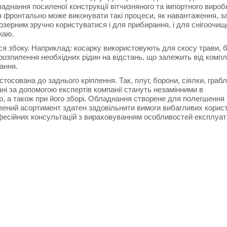
аднання посиленої конструкції вітчизняного та імпортного вироб
 фронтально може виконувати такі процеси, як навантаження, з
ерним зручно користуватися і для прибирання, і для снігоочи
жаю.
я збоку. Наприклад: косарку використовують для скосу трави, б
розпилення необхідних рідин на відстань, що залежить від компл
нання.
осована до заднього кріплення. Так, плуг, борони, сіялки, граблі
ані за допомогою експертів компанії стануть незамінними в
ю, а також при його зборі. Обладнання створене для полегшення
лений асортимент здатен задовільнити вимоги вибагливих корист
есійних консультацій з вираховуванням особливостей експлуата