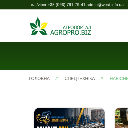
тел./viber +38 (096) 791-79-41 admin@west-info.ua
ГОЛОВНА
СПЕЦТЕХНІКА
НАВІСН