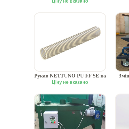
зерна та харчових продуктів
Ціну не вказано
Рукав NETTUNO PU FF SE на
Змі
сівалки
(1
Ціну не вказано