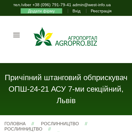
тел./viber +38 (096) 791-79-41 admin@west-info.ua
Додати фірму
Вхід
Реєстрація
Причіпний штанговий обприскувач
ОПШ-24-21 АСУ 7-ми секційний,
Львів
ГОЛОВНА
РОСЛИННИЦТВО
РОСЛИННИЦТВО