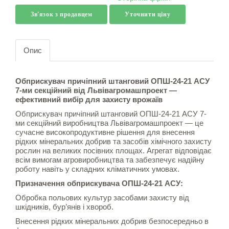
Зв'язок з продавцем
Уточнити ціну
Опис
Обприскувач причіпний штанговий ОПШ-24-21 АСУ
7-ми секційний від Львівагромашпроект —
ефективний вибір для захисту врожаїв
Обприскувач причіпний штанговий ОПШ-24-21 АСУ 7-
ми секційний виробництва Львівагромашпроект — це
сучасне високопродуктивне рішення для внесення
рідких мінеральних добрив та засобів хімічного захисту
рослин на великих посівних площах. Агрегат відповідає
всім вимогам агровиробництва та забезпечує надійну
роботу навіть у складних кліматичних умовах.
Призначення обприскувача ОПШ-24-21 АСУ:
Обробка польових культур засобами захисту від
шкідників, бур’янів і хвороб.
Внесення рідких мінеральних добрив безпосередньо в