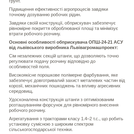
ґрунт.
Підвищення ефективності агропроцесів завдяки
точному дозуванню робочих рідин.
Завдяки своїй конструкції, обприскувач забезпечує
рівномірне покриття оброблюваної площі та мінімізує
втрати робочого розчину.
Основні особливості обприскувача ОПШ-24-21 АСУ
від львівського виробника Львівагромашпроект:
Сім незалежних секцій штанги, що дозволяють точно
регулювати подачу розчину відповідно до
особливостей поля.
Високоякісне порошкове полімерне фарбування, яке
забезпечує довготривалий захист металевих частин від
корозії, механічних пошкоджень та впливу агресивних
середовищ.
Удосконалена конструкція штанги з оптимізованим
розташуванням форсунок для рівномірного внесення
робочого розчину.
Агрегатування з тракторами класу 1.4–2 т.с., що робить
установку сумісною з широким спектром
сільськогосподарської техніки.