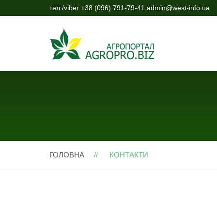
тел./viber +38 (096) 791-79-41 admin@west-info.ua
ГОЛОВНА
КОНТАКТИ