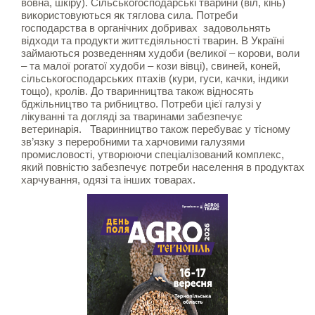
вовна, шкіру). Сільськогосподарські тварини (віл, кінь)
використовуються як тяглова сила. Потреби
господарства в органічних добривах задовольнять
відходи та продукти життєдіяльності тварин. В Україні
займаються розведенням худоби (великої – корови, воли
– та малої рогатої худоби – кози вівці), свиней, коней,
сільськогосподарських птахів (кури, гуси, качки, індики
тощо), кролів. До тваринництва також відносять
бджільництво та рибництво. Потреби цієї галузі у
лікуванні та догляді за тваринами забезпечує
ветеринарія. Тваринництво також перебуває у тісному
зв’язку з переробними та харчовими галузями
промисловості, утворюючи спеціалізований комплекс,
який повністю забезпечує потреби населення в продуктах
харчування, одязі та інших товарах.