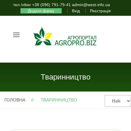
тел./viber +38 (096) 791-79-41 admin@west-info.ua
Додати фірму
Вхід
Реєстрація
Тваринництво
ГОЛОВНА
ТВАРИННИЦТВО