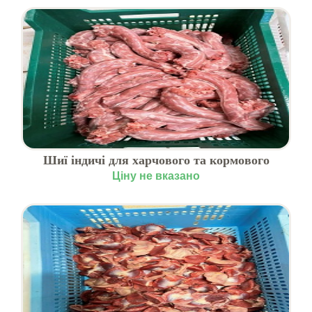
Шиї індичі для харчового та кормового
виробництва
Ціну не вказано