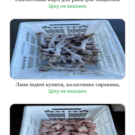
імунітету
Ціну не вказано
Лапи індичі купити, колагенова сировина,
вигідна ціна
Ціну не вказано