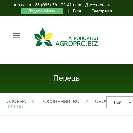
тел./viber +38 (096) 791-79-41 admin@west-info.ua
Додати фірму
Вхід
Реєстрація
Перець
ГОЛОВНА
РОСЛИННИЦТВО
ОВОЧІ
ПЕРЕЦЬ