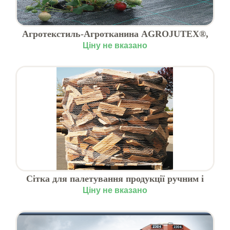
Агротекстиль-Агротканина AGROJUTEX®,
продаж по Україні
Ціну не вказано
Сітка для палетування продукції ручним і
машинним способом
Ціну не вказано