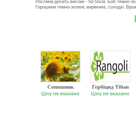
Рослина досить високе - 50-55см. Боб темно-з
Горошини темно-зелені, вирівняні, солодкі. Врожай
Фунгіцид
Соняшник
Гербіцид Тібан
Фаворит
"Лакомка"
у не вказано
Ціну не вказано
Ціну не вказано