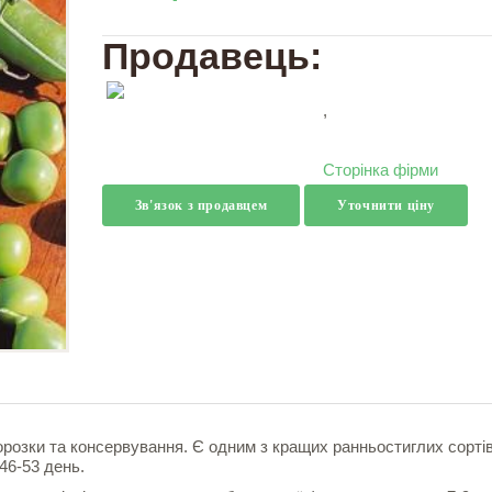
Продавець:
,
Сторінка фірми
Зв'язок з продавцем
Уточнити ціну
розки та консервування. Є одним з кращих ранньостиглих сортів
46-53 день.