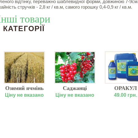
еленого відтінку, переважно шаблевидної форми, довжиною 7-9см
ність стручків - 2,8 кг / кв.м, самого горошку 0,4-0,9 кг / кв.м.
Інші товари
КАТЕГОРІЇ
Озимий ячмінь
Саджанці
ОРАКУЛ
Тутанхомон
смородини
мультикомпл
Ціну не вказано
Ціну не вказано
49.00 грн.
(двуручка)
"Джонкер Ван
Тетс"