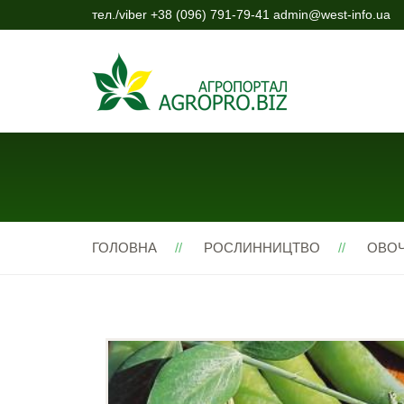
тел./viber +38 (096) 791-79-41 admin@west-info.ua
ГОЛОВНА
РОСЛИННИЦТВО
ОВОЧ