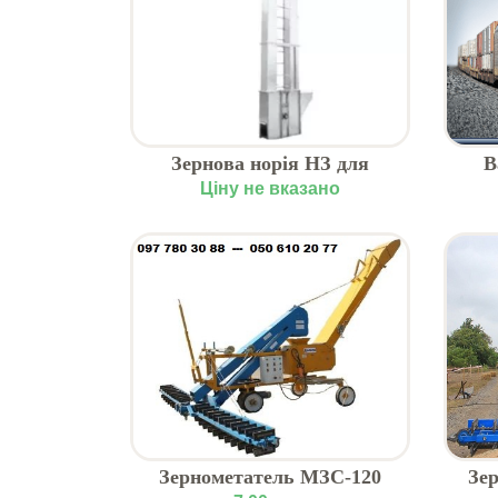
Зернова норія НЗ для
В
вертикального
за
Ціну не вказано
транспортування
Зернометатель МЗС-120
Зе