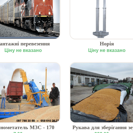
антажні перевезення
Норія
лізницею, замовити по
Ціну не вказано
Ціну не вказано
Україні
рнометатель МЗС - 170
Рукава для зберігання з