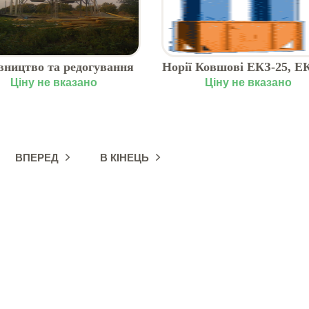
вництво та редогування
Норії Ковшові ЕКЗ-25, Е
ЗАВів
Ціну не вказано
Ціну не вказано
ВПЕРЕД
В КІНЕЦЬ