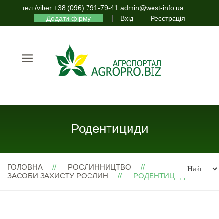
тел./viber +38 (096) 791-79-41 admin@west-info.ua
Додати фірму
Вхід
Реєстрація
Родентициди
ГОЛОВНА
РОСЛИННИЦТВО
ЗАСОБИ ЗАХИСТУ РОСЛИН
РОДЕНТИЦИДИ