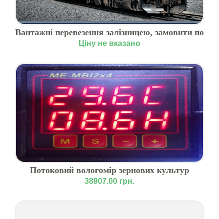
Вантажні перевезення залізницею, замовити по
Україні
Ціну не вказано
Потоковий вологомір зернових культур
МЕ.ВЗ-01
38907.00 грн.