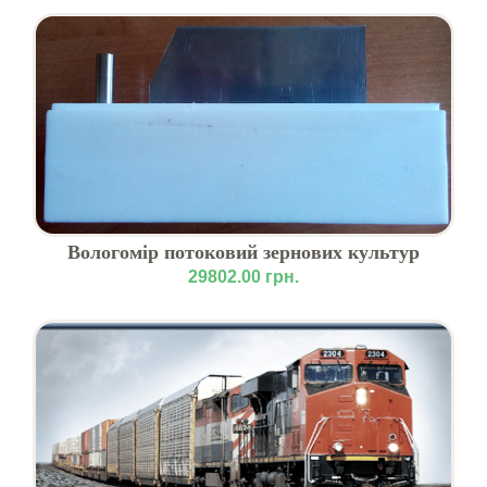
Вологомір потоковий зернових культур
МЕ.ВЗ-01
29802.00 грн.