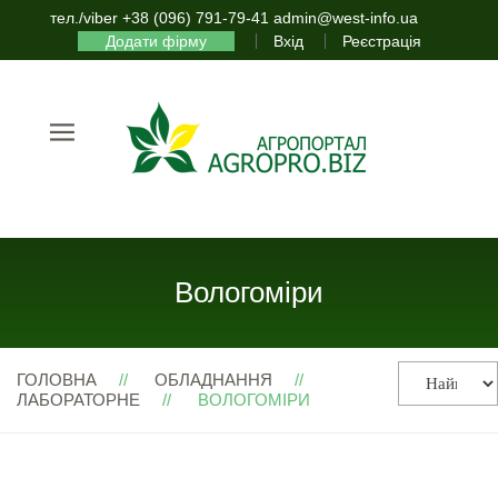
тел./viber +38 (096) 791-79-41 admin@west-info.ua
Додати фірму
Вхід
Реєстрація
Вологоміри
ГОЛОВНА
ОБЛАДНАННЯ
ЛАБОРАТОРНЕ
ВОЛОГОМІРИ