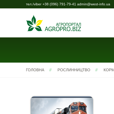
тел./viber +38 (096) 791-79-41 admin@west-info.ua
ГОЛОВНА
РОСЛИННИЦТВО
КОРМ