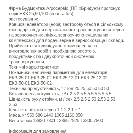
Фірма Будмонтаж Агросервіс (ПП «Бридун») пропонує
норії НКЗ 25,50,100 (нові та б/в)
застосування:
Ковшові елеватори (норії) застосовуються в сільському
господарстві для вертикального транспортування зерна
на зерноочисних лініях, зерноочисно-сушильних
комплексах і для подачі зерна в зерносховища і склади.
Приймаються індивідуальні замовлення на
виготовлення норій з необхідною висотою,
продуктивністю і двухпоточной системою
транспортування.
Технічні характеристики:
Показники Величина параметрів для елеваторів
ЕКЗ-25-01 ЕКЗ-25-02 ЕКЗ-25 / 2-01 ЕКЗ-25 / 2-02
ЕКЗ-50-01 ЕКЗ-50-02
Технічна продуктивність, т / год 25 25 50 50 50 50
Встановлена потужність, кВт 2.5 2.5 5.5 5.5 5.5 5.5
Швидкість руху стрічки, м / сек 2.5 2.5 2.53 2.53 2.53
2.53
Кількість потоків зерна 1 1 2 2 1 + 1
Маса, кг 959 580 1440 1065 1160 850
Висота, мм 13830 7801 13885 7825 13800 7800
Інформація для замовлення