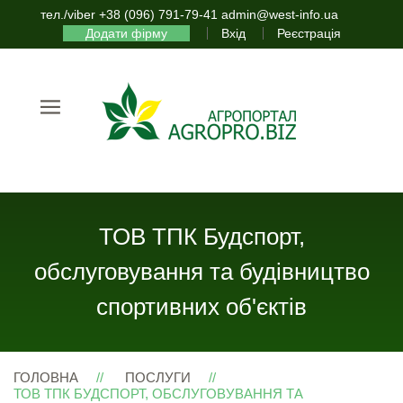
тел./viber +38 (096) 791-79-41 admin@west-info.ua
Додати фірму
Вхід
Реєстрація
ТОВ ТПК Будспорт,
обслуговування та будівництво
спортивних об'єктів
ГОЛОВНА
ПОСЛУГИ
ТОВ ТПК БУДСПОРТ, ОБСЛУГОВУВАННЯ ТА