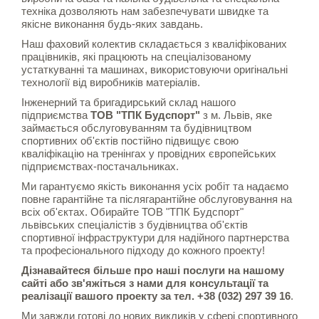
техніка дозволяють нам забезпечувати швидке та
якісне виконання будь-яких завдань.
Наш фаховий колектив складається з кваліфікованих
працівників, які працюють на спеціалізованому
устаткуванні та машинах, використовуючи оригінальні
технології від виробників матеріалів.
Інженерний та бригадирський склад нашого
підприємства
ТОВ "ТПК Будспорт"
з м. Львів, яке
займається обслуговуванням та будівництвом
спортивних об'єктів постійно підвищує свою
кваліфікацію на тренінгах у провідних європейських
підприємствах-постачальниках.
Ми гарантуємо якість виконання усіх робіт та надаємо
повне гарантійне та післягарантійне обслуговування на
всіх об'єктах. Обирайте ТОВ "ТПК Будспорт"
львівських спеціалістів з будівництва об'єктів
спортивної інфраструктури для надійного партнерства
та професіонального підходу до кожного проекту!
Дізнавайтеся більше про наші послуги на нашому
сайті або зв'яжіться з нами для консультації та
реалізації вашого проекту за тел. +38 (032) 297 39 16
.
Ми завжди готові до нових викликів у сфері спортивного