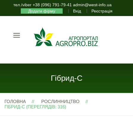
тел./viber +38 (096) 791-79-41 admin@west-info.ua
Додати фірму
Вхід
Реєстрація
Гібрид-С
ГОЛОВНА
РОСЛИННИЦТВО
ГІБРИД-С (ПЕРЕГЛЯДІВ: 316)