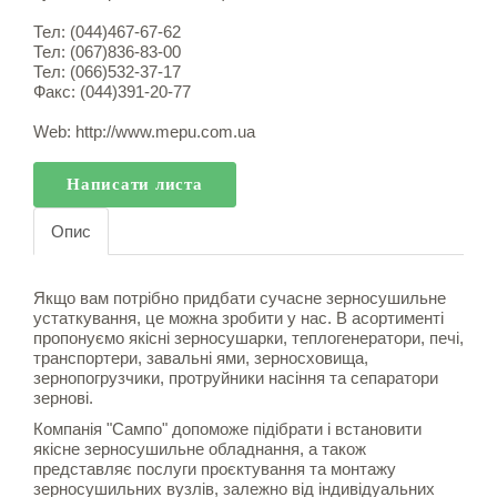
Тел: (044)467-67-62
Тел: (067)836-83-00
Тел: (066)532-37-17
Факс: (044)391-20-77
Web:
http://www.mepu.com.ua
Написати листа
Опис
Якщо вам потрібно придбати сучасне зерносушильне
устаткування, це можна зробити у нас. В асортименті
пропонуємо якісні зерносушарки, теплогенератори, печі,
транспортери, завальні ями, зерносховища,
зернопогрузчики, протруйники насіння та сепаратори
зернові.
Компанія "Сампо" допоможе підібрати і встановити
якісне зерносушильне обладнання, а також
представляє послуги проєктування та монтажу
зерносушильних вузлів, залежно від індивідуальних