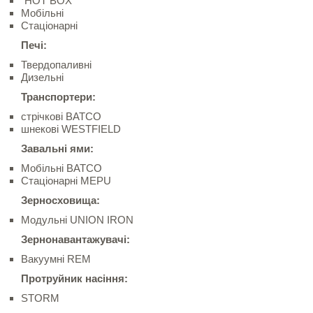
"HOT BOX"
Мобільні
Стаціонарні
Печі:
Твердопаливні
Дизельні
Транспортери:
стрічкові BATCO
шнекові WESTFIELD
Завальні ями:
Мобільні BATCO
Стаціонарні MEPU
Зерносховища:
Модульні UNION IRON
Зернонавантажувачі:
Вакуумні REM
Протруйник насіння:
STORM