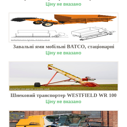
Ціну не вказано
Завальні ями мобільні BATCO, стаціонарні
MEPU
Ціну не вказано
Шнековий транспортер WESTFIELD WR 100
купити в Києві
Ціну не вказано