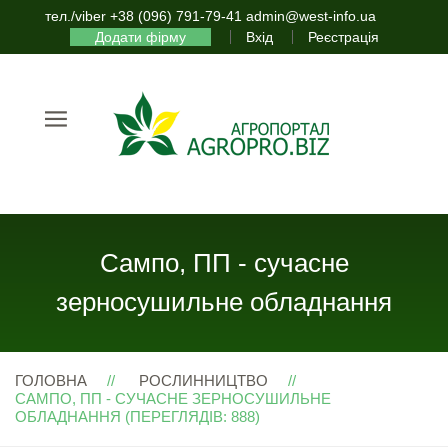
тел./viber +38 (096) 791-79-41 admin@west-info.ua
Додати фірму
Вхід
Реєстрація
Сампо, ПП - сучасне
зерносушильне обладнання
ГОЛОВНА
РОСЛИННИЦТВО
САМПО, ПП - СУЧАСНЕ ЗЕРНОСУШИЛЬНЕ
ОБЛАДНАННЯ (ПЕРЕГЛЯДІВ: 888)