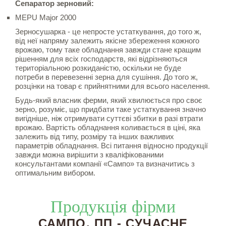
Сепаратор зерновий:
MEPU Major 2000
Зерносушарка - це непросте устаткування, до того ж,
від неї напряму залежить якісне збереження кожного
врожаю, тому таке обладнання завжди стане кращим
рішенням для всіх господарств, які відрізняються
територіальною розкиданістю, оскільки не буде
потреби в перевезенні зерна для сушіння. До того ж,
розцінки на товар є прийнятними для всього населення.
Будь-який власник ферми, який хвилюється про своє
зерно, розуміє, що придбати таке устаткування значно
вигідніше, ніж отримувати суттєві збитки в разі втрати
врожаю. Вартість обладнання коливається в ціні, яка
залежить від типу, розміру та інших важливих
параметрів обладнання. Всі питання відносно продукції
завжди можна вирішити з кваліфікованими
консультантами компанії «Сампо» та визначитись з
оптимальним вибором.
Продукція фірми
САМПО, ПП - СУЧАСНЕ