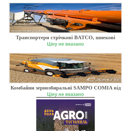
Транспортери стрічкові BATCO, шнекові
WESTFIELD
Ціну не вказано
Комбайни зернозбиральні SAMPO COMIA від
виробника, Київ
Ціну не вказано