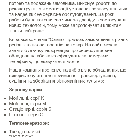
потреб та побажань замовника. Виконує роботи по
реконструкці, автоматизації установок зерносушильних
та надає якісне сервісне обслуговування. За роки
роботи було накопичено чимало досвіду в застосуванні
нових технологій, тому може запропонувати клієнтам
тільки найкраще.
Київська компанія "Сампо" приймає замовлення з різних
регіонів та надає гарантію на товар. На сайті можна
знайти будь-яку інформацію про зерносушильне
обладнання, або зателефонувати за номерами
телефонів, що вказуються нижче.
Наша компанія пропонує на вибір різне обладнання, що
використовують для приймання, транспортування,
сушіння та зберігання різноманітних культур:
Зерносушарки:
Мобільні, серії K
Мобільні, серія M
Стаціонарні, серія S
Поточні, серія C
Теплогенератори:
Твердопаливні