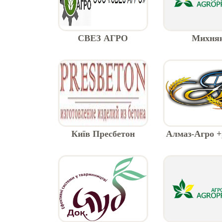
СВЕЗ АГРО
Михня
Київ Пресбетон
Алмаз-Агро +
Компаній
виготовл
наклейок на 
та спецтех