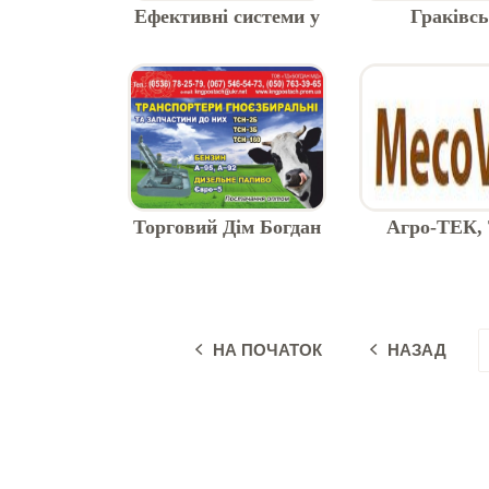
Ефективні системи у
Граківсь
тваринництві
комбіко
Торговий Дім Богдан
Агро-ТЕК,
МІД
НА ПОЧАТОК
НАЗАД