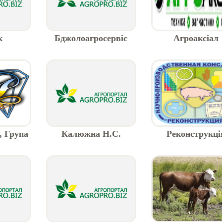
к
Бджолоагросервіс
Агроаксіал
ПрАТ
, Група
Калюжна Н.С.
Реконструкці
 -
ення
аграрну
ніку