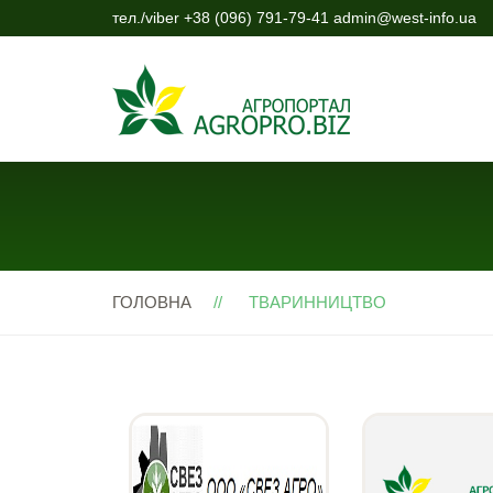
тел./viber +38 (096) 791-79-41 admin@west-info.ua
ГОЛОВНА
ТВАРИННИЦТВО