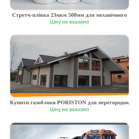
Стретч-плівка 23мкм 500мм для механічного
палетування
Ціну не вказано
Купити газоблоки PORISTON для перегородок
Ціну не вказано