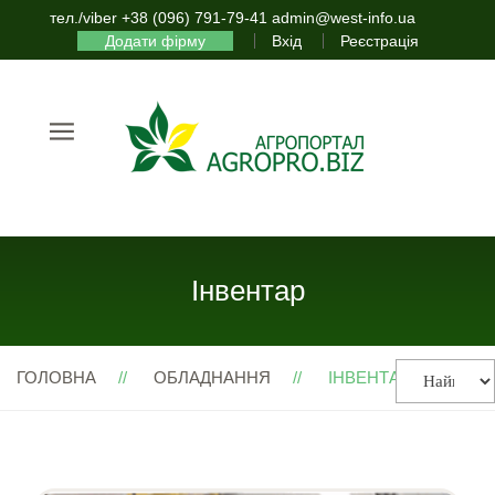
тел./viber +38 (096) 791-79-41 admin@west-info.ua
Додати фірму
Вхід
Реєстрація
Інвентар
ГОЛОВНА
ОБЛАДНАННЯ
ІНВЕНТАР