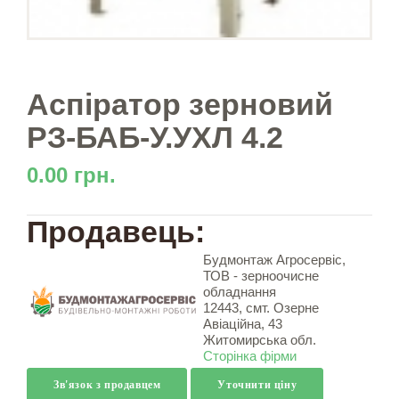
Аспіратор зерновий
РЗ-БАБ-У.УХЛ 4.2
0.00 грн.
Продавець:
Будмонтаж Агросервіс,
ТОВ - зерноочисне
обладнання
12443, смт. Озерне
Авіаційна, 43
Житомирська обл.
Сторінка фірми
Зв'язок з продавцем
Уточнити ціну