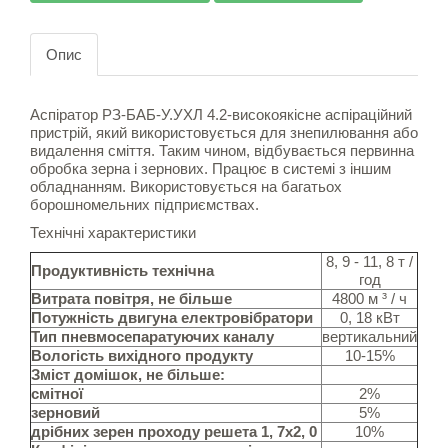
Опис
Аспіратор РЗ-БАБ-У.УХЛ 4.2-високоякісне аспіраційний
пристрій, який використовується для знепилювання або
видалення сміття. Таким чином, відбувається первинна
обробка зерна і зернових. Працює в системі з іншим
обладнанням. Використовується на багатьох
борошномельних підприємствах.
Технічні характеристики
8, 9 - 11, 8 т /
Продуктивність технічна
год
Витрата повітря, не більше
4800 м ³ / ч
Потужність двигуна електровібратори
0, 18 кВт
Тип пневмосепаратуючих каналу
вертикальний
Вологість вихідного продукту
10-15%
Зміст домішок, не більше:
смітної
2%
зерновий
5%
дрібних зерен проходу решета 1, 7х2, 0
10%