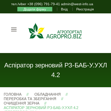
тел./viber +38 (096) 791-79-41 admin@west-info.ua
Додати фірму
Вхід
Реєстрація
Аспіратор зерновий РЗ-БАБ-У.УХЛ
4.2
ГОЛОВНА
ОБЛАДНАННЯ
ПЕРЕРОБКА ТА ЗБЕРІГАННЯ
ОЧИЩЕННЯ ЗЕРНА
АСПІРАТОР ЗЕРНОВИЙ РЗ-БАБ-У.УХЛ 4.2