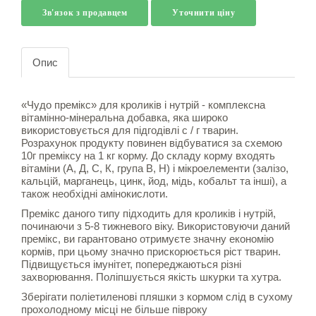
Зв'язок з продавцем
Уточнити ціну
Опис
«Чудо премікс» для кроликів і нутрій - комплексна
вітамінно-мінеральна добавка, яка широко
використовується для підгодівлі с / г тварин.
Розрахунок продукту повинен відбуватися за схемою
10г преміксу на 1 кг корму. До складу корму входять
вітаміни (А, Д, С, К, група В, Н) і мікроелементи (залізо,
кальцій, марганець, цинк, йод, мідь, кобальт та інші), а
також необхідні амінокислоти.
Премікс даного типу підходить для кроликів і нутрій,
починаючи з 5-8 тижневого віку. Використовуючи даний
премікс, ви гарантовано отримуєте значну економію
кормів, при цьому значно прискорюється ріст тварин.
Підвищується імунітет, попереджаються різні
захворювання. Поліпшується якість шкурки та хутра.
Зберігати поліетиленові пляшки з кормом слід в сухому
прохолодному місці не більше півроку