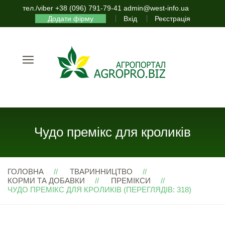
тел./viber +38 (096) 791-79-41 admin@west-info.ua
Додати фірму
Вхід
Реєстрація
Чудо премікс для кроликів
ГОЛОВНА
ТВАРИННИЦТВО
КОРМИ ТА ДОБАВКИ
ПРЕМІКСИ
ЧУДО ПРЕМІКС ДЛЯ КРОЛИКІВ (ПЕРЕГЛЯДІВ: 318)