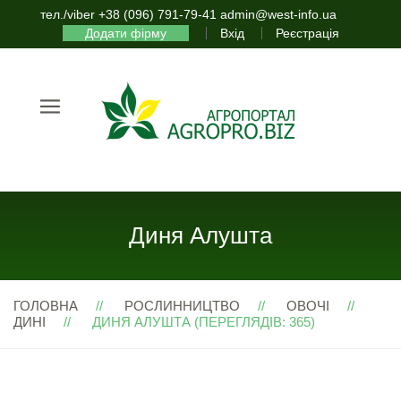
тел./viber +38 (096) 791-79-41 admin@west-info.ua
Додати фірму
Вхід
Реєстрація
Диня Алушта
ГОЛОВНА
РОСЛИННИЦТВО
ОВОЧІ
ДИНІ
ДИНЯ АЛУШТА (ПЕРЕГЛЯДІВ: 365)