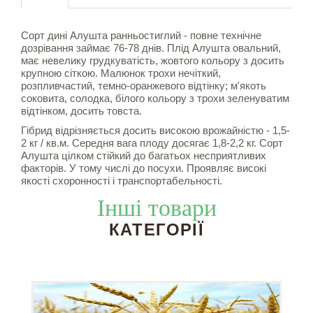
Сорт дині Алушта ранньостиглий - повне технічне
дозрівання займає 76-78 днів. Плід Алушта овальний,
має невелику грудкуватість, жовтого кольору з досить
крупною сіткою. Малюнок трохи нечіткий,
розпливчастий, темно-оранжевого відтінку; м'якоть
соковита, солодка, білого кольору з трохи зеленуватим
відтінком, досить товста.
Гібрид відрізняється досить високою врожайністю - 1,5-
2 кг / кв.м. Середня вага плоду досягає 1,8-2,2 кг. Сорт
Алушта цілком стійкий до багатьох несприятливих
факторів. У тому числі до посухи. Проявляє високі
якості схоронності і транспортабельності.
Інші товари
КАТЕГОРІЇ