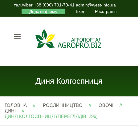
тел./viber +38 (096) 791-79-41 admin@west-info.ua
Додати фірму
Вхід
Реєстрація
Диня Колгоспниця
ГОЛОВНА
РОСЛИННИЦТВО
ОВОЧІ
ДИНІ
ДИНЯ КОЛГОСПНИЦЯ (ПЕРЕГЛЯДІВ: 296)