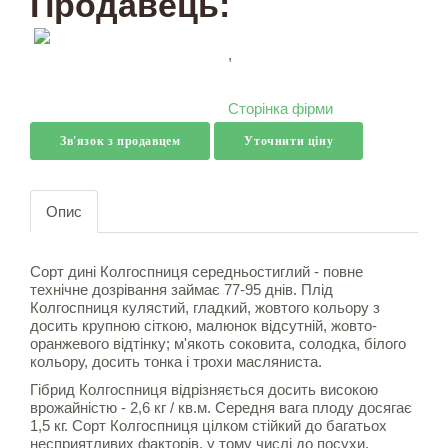
Продавець:
,
Сторінка фірми
Зв'язок з продавцем
Уточнити ціну
Опис
Сорт дині Колгоспниця середньостиглий - повне
технічне дозрівання займає 77-95 днів. Плід
Колгоспниця кулястий, гладкий, жовтого кольору з
досить крупною сіткою, малюнок відсутній, жовто-
оранжевого відтінку; м'якоть соковита, солодка, білого
кольору, досить тонка і трохи масляниста.
Гібрид Колгоспниця відрізняється досить високою
врожайністю - 2,6 кг / кв.м. Середня вага плоду досягає
1,5 кг. Сорт Колгоспниця цілком стійкий до багатьох
несприятливих факторів, у тому числі до посухи.