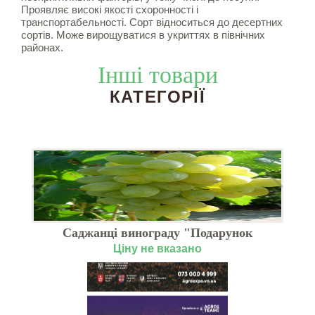
Проявляє високі якості схоронності і
транспортабельності. Сорт відноситься до десертних
сортів. Може вирощуватися в укриттях в північних
районах.
Інші товари
КАТЕГОРІЇ
Саджанці винограду "Подарунок
Г
Запоріжжя"
Ціну не вказано