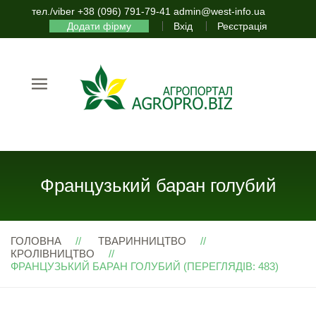
тел./viber +38 (096) 791-79-41 admin@west-info.ua
Додати фірму
Вхід
Реєстрація
Французький баран голубий
ГОЛОВНА
ТВАРИННИЦТВО
КРОЛІВНИЦТВО
ФРАНЦУЗЬКИЙ БАРАН ГОЛУБИЙ (ПЕРЕГЛЯДІВ: 483)