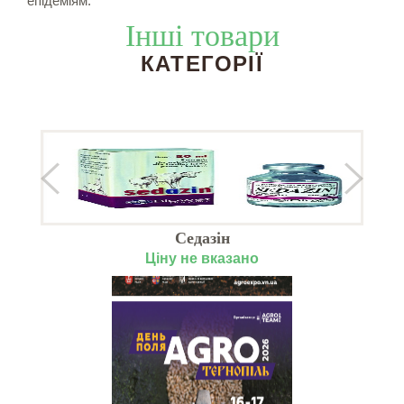
епідеміям.
Інші товари
КАТЕГОРІЇ
Седазін
Г
Ціну не вказано