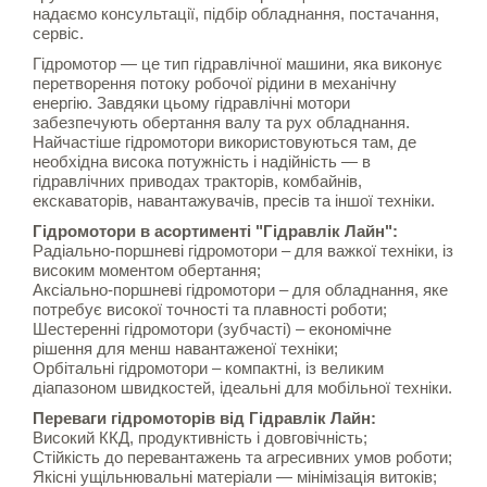
надаємо консультації, підбір обладнання, постачання,
сервіс.
Гідромотор — це тип гідравлічної машини, яка виконує
перетворення потоку робочої рідини в механічну
енергію. Завдяки цьому гідравлічні мотори
забезпечують обертання валу та рух обладнання.
Найчастіше гідромотори використовуються там, де
необхідна висока потужність і надійність — в
гідравлічних приводах тракторів, комбайнів,
екскаваторів, навантажувачів, пресів та іншої техніки.
Гідромотори в асортименті "Гідравлік Лайн":
Радіально-поршневі гідромотори – для важкої техніки, із
високим моментом обертання;
Аксіально-поршневі гідромотори – для обладнання, яке
потребує високої точності та плавності роботи;
Шестеренні гідромотори (зубчасті) – економічне
рішення для менш навантаженої техніки;
Орбітальні гідромотори – компактні, із великим
діапазоном швидкостей, ідеальні для мобільної техніки.
Переваги гідромоторів від Гідравлік Лайн:
Високий ККД, продуктивність і довговічність;
Стійкість до перевантажень та агресивних умов роботи;
Якісні ущільнювальні матеріали — мінімізація витоків;