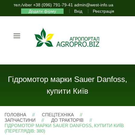
тел./viber +38 (096) 791-79-41 admin@west-info.ua
Додати фірму
Вхід
Реєстрація
Гідромотор марки Sauer Danfoss,
купити Київ
ГОЛОВНА
СПЕЦТЕХНІКА
ЗАПЧАСТИНИ
ДО ТРАКТОРІВ
ГІДРОМОТОР МАРКИ SAUER DANFOSS, КУПИТИ КИЇВ
(ПЕРЕГЛЯДІВ: 380)