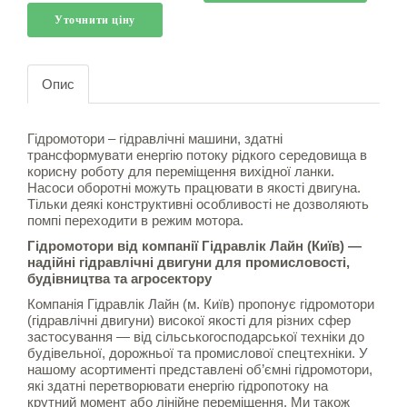
Уточнити ціну
Опис
Гідромотори – гідравлічні машини, здатні
трансформувати енергію потоку рідкого середовища в
корисну роботу для переміщення вихідної ланки.
Насоси оборотні можуть працювати в якості двигуна.
Тільки деякі конструктивні особливості не дозволяють
помпі переходити в режим мотора.
Гідромотори від компанії Гідравлік Лайн (Київ) —
надійні гідравлічні двигуни для промисловості,
будівництва та агросектору
Компанія Гідравлік Лайн (м. Київ) пропонує гідромотори
(гідравлічні двигуни) високої якості для різних сфер
застосування — від сільськогосподарської техніки до
будівельної, дорожньої та промислової спецтехніки. У
нашому асортименті представлені об’ємні гідромотори,
які здатні перетворювати енергію гідропотоку на
крутний момент або лінійне переміщення. Ми також