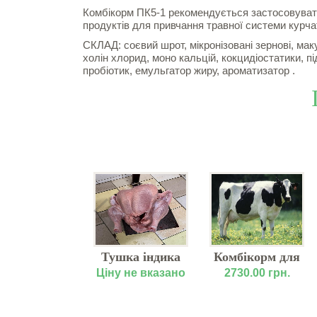
Комбікорм ПК5-1 рекомендується застосовувати 
продуктів для привчання травної системи курчат 
СКЛАД: соєвий шрот, мікронізовані зернові, мак
холін хлорид, моно кальцій, кокцидіостатики, п
пробіотик, емульгатор жиру, ароматизатор .
 Lacto Start
Тушка індика
Комбікорм для
купити від
ВРХ 100%
19.50 грн.
Ціну не вказано
2730.00 грн.
виробника