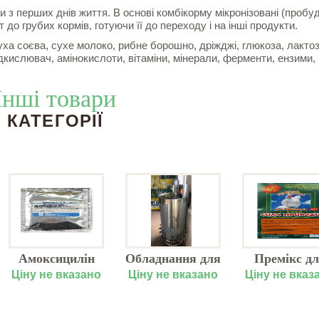
з перших днів життя. В основі комбікорму мікронізовані (пробуд
до грубих кормів, готуючи її до переходу і на інші продукти.
уха соєва, сухе молоко, рибне борошно, дріжджі, глюкоза, лактоз
ідкислювач, амінокислоти, вітаміни, мінерали, ферменти, ензими,
Інші товари
КАТЕГОРІЇ
Амоксицилін
Обладнання для
Премікс д
10%
вигодовування
бройлерів
Ціну не вказано
Ціну не вказано
Ціну не вказ
ягнят 200л,
"Сила приро
Дніпро