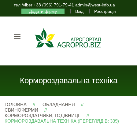
тел./viber +38 (096) 791-79-41 admin@west-info.ua
Додати фірму
Вхід
Реєстрація
Кормороздавальна техніка
ГОЛОВНА
ОБЛАДНАННЯ
СВИНОФЕРМИ
КОРМОРОЗДАТЧИКИ, ГОДІВНИЦІ
КОРМОРОЗДАВАЛЬНА ТЕХНІКА (ПЕРЕГЛЯДІВ: 339)