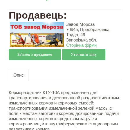
Продавець:
Завод Мороза
70945, Преображанка
Труда, 46
Запорізька обл.
Сторінка фірми
Зв'язок з продавцем
Уточнити ціну
Опис
Кормораздатчик КТУ-10А предназначен для
транспортирования и дозированной раздачи животным
измельчённых кормов и кормовых смесей;
транспортирования измельченной зеленой массы с
поля к местам заготовки кормов; дозированной подачи
измельчённых кормов к средствам загрузки
кормохранилищ и к внутрифермерским стационарным
раздатчикам кормов.