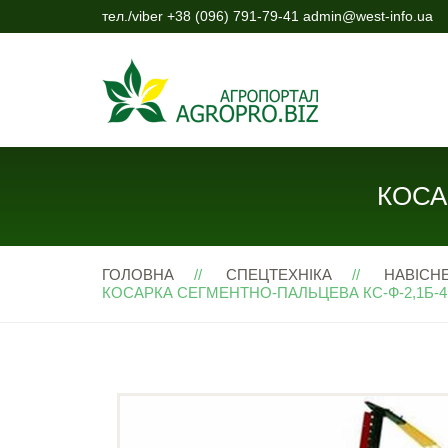
тел./viber +38 (096) 791-79-41 admin@west-info.ua
КОСА
ГОЛОВНА
СПЕЦТЕХНІКА
НАВІСН
КОСАРКА СЕГМЕНТНО-ПАЛЬЦЕВА КС-Ф-2,1Б-4 (