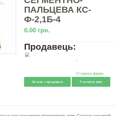
СЕГМЕНТНО-
ПАЛЬЦЕВА КС-
Ф-2,1Б-4
0.00 грн.
Продавець:
,
Сторінка фірми
Зв'язок з продавцем
Уточнити ціну
ється для скошування різноманітних трав. Складає скошений