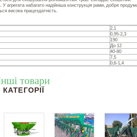
м. У агрегата набагато надійніша конструкція рами, добре продум
ться висока працездатність.
2,1
0,95-2,3
190
До 12
40-80
7,5
0,6-1,4
Інші товари
КАТЕГОРІЇ