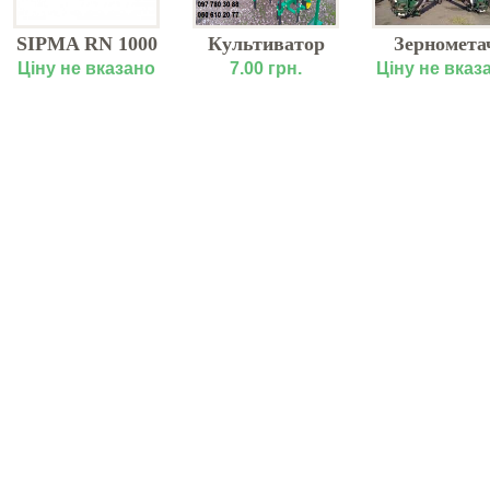
SIPMA RN 1000
Культиватор
Зерномета
BORYNA
рослиннопоживний
ЗМ-60А
Ціну не вказано
7.00 грн.
Ціну не вказ
навісний
високостебловий
Harvest 560
(КРНВ)