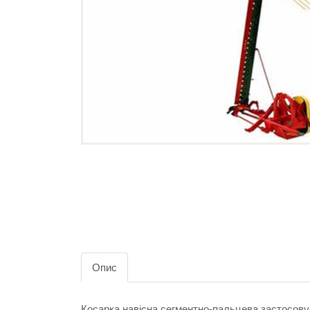
Опис
Косарка навісна сегментно-пальцева застосову