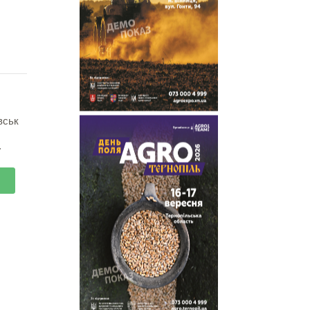
вськ
.