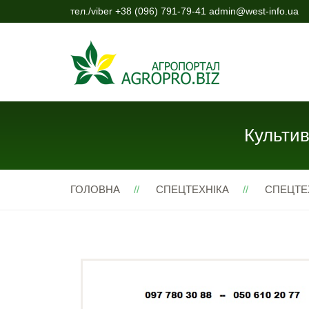
тел./viber +38 (096) 791-79-41 admin@west-info.ua
Культив
ГОЛОВНА
СПЕЦТЕХНІКА
СПЕЦТЕ