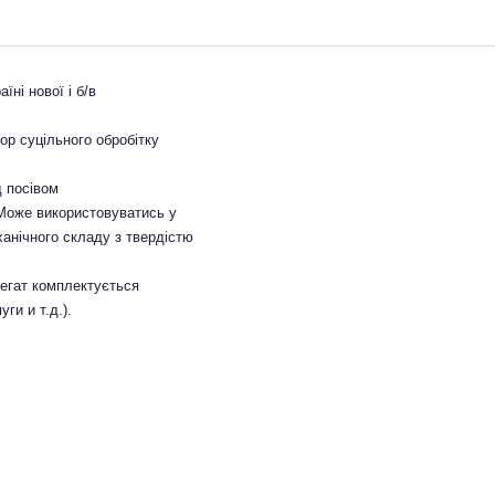
їні нової і б/в
р суцільного обробітку
д посівом
 Може використовуватись у
еханічного складу з твердістю
грегат комплектується
ги и т.д.).