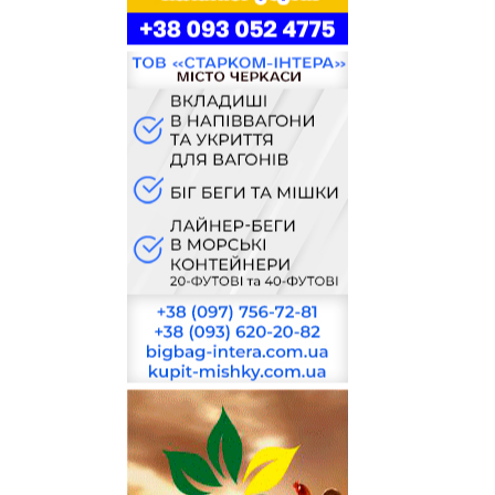
ТЗ
мішки «Біг-бег»
2
з відведенням
мішка ДВС301-
1000-1-П