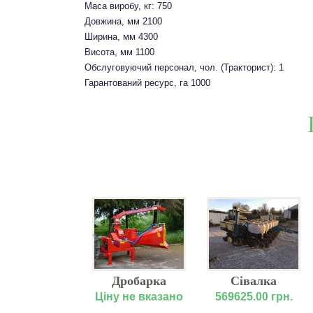
Маса виробу, кг: 750
Довжина, мм 2100
Ширина, мм 4300
Висота, мм 1100
Обслуговуючий персонал, чол. (Тракторист): 1
Гарантований ресурс, га 1000
актор John
Дробарка
Сівалка
re 8430 (2008
мобільна -
точного висіву
у не вказано
Ціну не вказано
569625.00 грн.
р.)
дискова
механічна