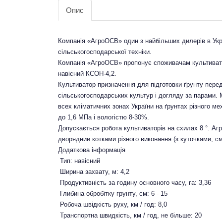
Опис
Компанія «АгроОСВ» один з найбільших дилерів в Укра
сільськогосподарської техніки.
Компанія «АгроОСВ» пропонує споживачам культивато
навісний КСОН-4,2.
Культиватор призначення для підготовки ґрунту пере
сільськогосподарських культур і догляду за парами.
всех кліматичних зонах України на ґрунтах різного м
до 1,6 МПа і вологістю 8-30%.
Допускається робота культиваторів на схилах 8 °. А
дворяднии котками різного виконання (з куточками, сму
Додаткова інформація
Тип: навісний
Ширина захвату, м: 4,2
Продуктивність за годину основного часу, га: 3,36
Глибина обробітку грунту, см: 6 - 15
Робоча швідкість руху, км / год: 8,0
Транспортна швидкість, км / год, не більше: 20