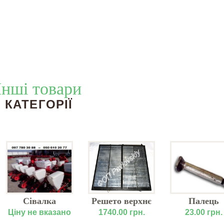
Інші товари
КАТЕГОРІЇ
Сівалка
Решето верхнє
Палець
точного висіву
НИВА 54-2-12-
маховика
Ціну не вказано
1740.00 грн.
23.00 грн.
СУПН-6
3Б
кріпленн