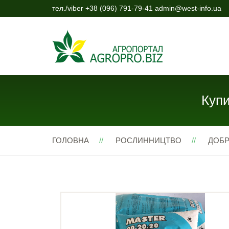
тел./viber +38 (096) 791-79-41 admin@west-info.ua
Купи
ГОЛОВНА
РОСЛИННИЦТВО
ДОБ