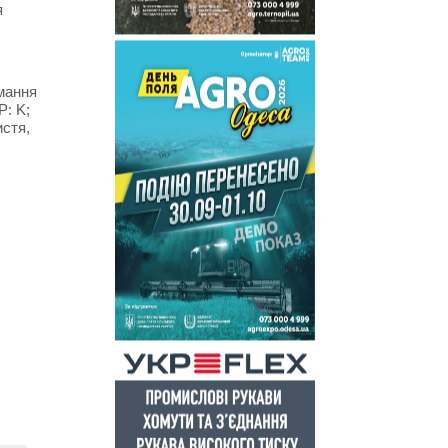
я
имання
P: K;
истя,