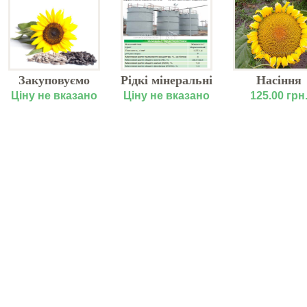
Закуповуємо
Рідкі мінеральні
Насіння
соняшник
добрива від
соняшник
Ціну не вказано
Ціну не вказано
125.00 грн
Лакомка
виробника
ВІВАТ