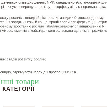
декількох співвідношеннях NPK, спеціально збалансованих дл
а різних умов вирощування (грунт, торфосуміші, мінеральна вата,
осту рослин: - швидкий ріст рослин завдяки безпосередньому
тання завдяки низькій концентрації солей при фертигації; - отр
скореному зростанню рослин і збалансованому співвідношенню N: 
 і мікроелементів в майстер; - контрольована щільність і розмір л
них стадій розвитку рослин;
овідно, отримувати необхідні пропорції N: P: K.
Інші товари
КАТЕГОРІЇ