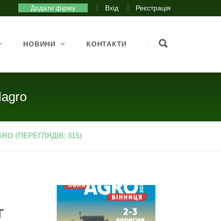
Додати фірму
Вхід
Реєстрація
НОВИНИ
КОНТАКТИ
lagro
RO (ПЕРЕГЛЯДІВ: 315)
г