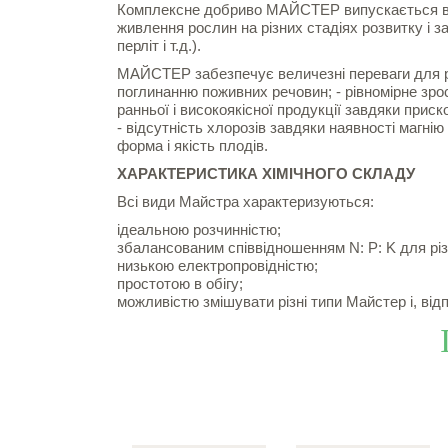
Комплексне добриво МАЙСТЕР випускається в 
живлення рослин на різних стадіях розвитку і з
перліт і т.д.).
МАЙСТЕР забезпечує величезні переваги для р
поглинанню поживних речовин; - рівномірне зрос
ранньої і високоякісної продукції завдяки при
- відсутність хлорозів завдяки наявності магнію
форма і якість плодів.
ХАРАКТЕРИСТИКА ХІМІЧНОГО СКЛАДУ
Всі види Майстра характеризуються:
ідеальною розчинністю;
збалансованим співвідношенням N: P: K для різ
низькою електропровідністю;
простотою в обігу;
можливістю змішувати різні типи Майстер і, відп