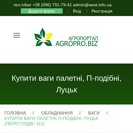
тел./viber +38 (096) 791-79-41 admin@west-info.ua
Додати фірму
Вхід
Реєстрація
Купити ваги палетні, П-подібні,
Луцьк
ГОЛОВНА
ОБЛАДНАННЯ
ВАГИ
КУПИТИ ВАГИ ПАЛЕТНІ, П-ПОДІБНІ, ЛУЦЬК
(ПЕРЕГЛЯДІВ: 315)