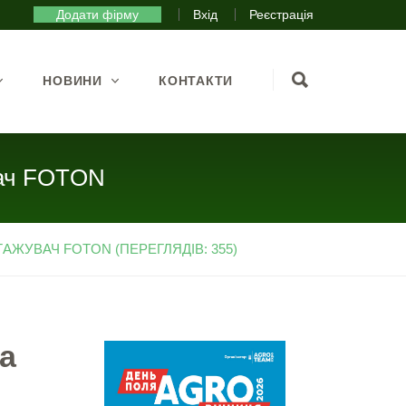
Додати фірму
Вхід
Реєстрація
НОВИНИ
КОНТАКТИ
вач FOTON
ЖУВАЧ FOTON (ПЕРЕГЛЯДІВ: 355)
а