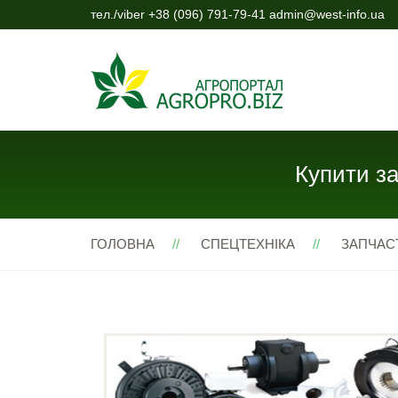
тел./viber +38 (096) 791-79-41 admin@west-info.ua
Купити з
ГОЛОВНА
СПЕЦТЕХНІКА
ЗАПЧАС