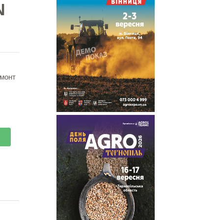
N
емонт