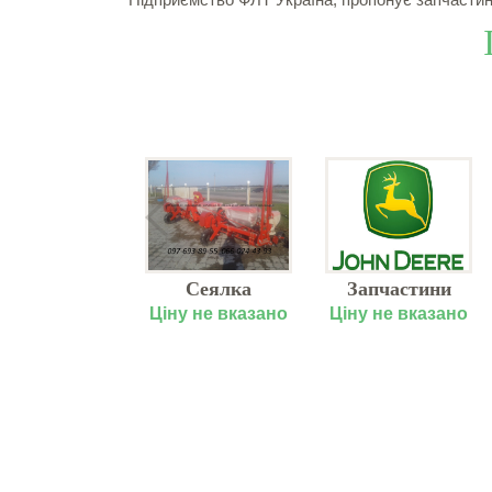
уг дисковий
Сеялка
Запчастини
ПД-2,2
пропашная
John Deere
у не вказано
Ціну не вказано
Ціну не вказано
точного высева
(Джон Дір),
СУПН 8М
низькі ціни