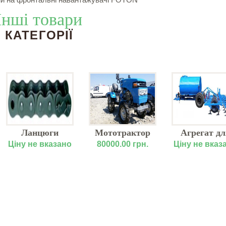
Інші товари
КАТЕГОРІЇ
Ланцюги
Мототрактор
Агрегат дл
привідні
BIZON 4WD
внесення
Ціну не вказано
80000.00 грн.
Ціну не вказ
роликові
ZH1100N
аміачної во
АВА-8