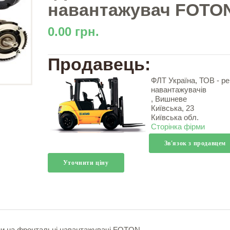
навантажувач FOTO
0.00 грн.
Продавець:
ФЛТ Україна, ТОВ - р
навантажувачів
, Вишневе
Київська, 23
Київська обл.
Сторінка фірми
Зв'язок з продавцем
Уточнити ціну
ни на фронтальні навантажувачі FOTON