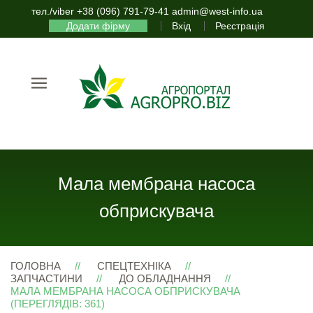
тел./viber +38 (096) 791-79-41 admin@west-info.ua
Додати фірму
Вхід
Реєстрація
Мала мембрана насоса
обприскувача
ГОЛОВНА
СПЕЦТЕХНІКА
ЗАПЧАСТИНИ
ДО ОБЛАДНАННЯ
МАЛА МЕМБРАНА НАСОСА ОБПРИСКУВАЧА
(ПЕРЕГЛЯДІВ: 361)