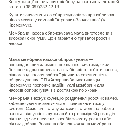
Консультації по питаннях підбору запчастин та деталей
за тел. +38(097)232-42-18
Купити запчастини до обприскувачів за привабливою
ціною можна у компанії "Аграрник-Запчастина" (м.
Кременчук).
Мембрана насоса обприскувача мала виготовлена з
високоякісної гуми, що є гарантією тривалої роботи
насоса.
Мала мембрана насоса обприскувача
—
відповідальний елемент гідравлічної системи, який
безпосередньо впливає на стабільність роботи насоса,
рівномірну подачу робочої рідини та ефективність
обприскування. ПП «Аграрник-Запчастина» (м.
Кременчук) пропонує надійні малі мембрани для
насосів обприскувачів з доставкою по Україні.
Мембрана виконує функцію розділення робочих камер,
забезпечуючи герметичність і правильний тиск у
системі. Саме від її стану залежить стабільна робота
насоса, відсутність пульсацій та рівномірний розподіл
рідини під час внесення засобів захисту рослин або
рідких добрив. Зношена або пошкоджена мембрана