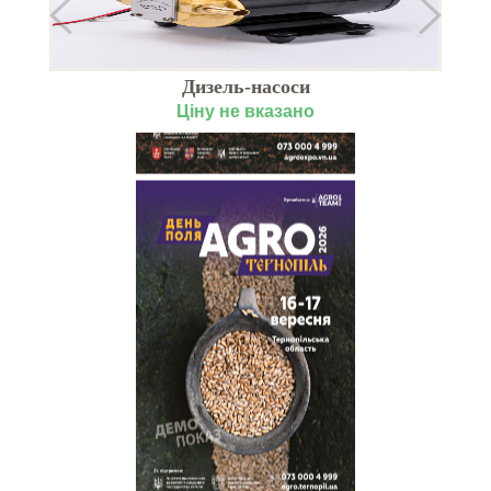
Дизель-насоси
П
Ціну не вказано