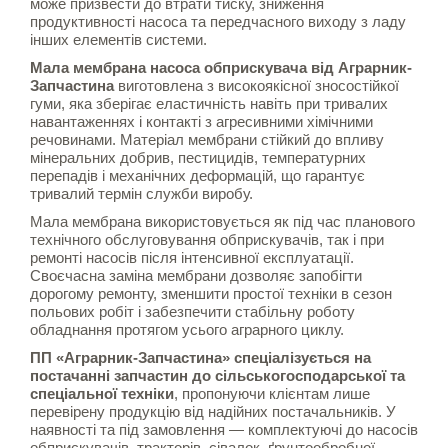
може призвести до втрати тиску, зниження
продуктивності насоса та передчасного виходу з ладу
інших елементів системи.
Мала мембрана насоса обприскувача від Аграрник-
Запчастина
виготовлена з високоякісної зносостійкої
гуми, яка зберігає еластичність навіть при тривалих
навантаженнях і контакті з агресивними хімічними
речовинами. Матеріал мембрани стійкий до впливу
мінеральних добрив, пестицидів, температурних
перепадів і механічних деформацій, що гарантує
тривалий термін служби виробу.
Мала мембрана використовується як під час планового
технічного обслуговування обприскувачів, так і при
ремонті насосів після інтенсивної експлуатації.
Своєчасна заміна мембрани дозволяє запобігти
дорогому ремонту, зменшити простої техніки в сезон
польових робіт і забезпечити стабільну роботу
обладнання протягом усього аграрного циклу.
ПП «Аграрник-Запчастина» спеціалізується на
постачанні запчастин до сільськогосподарської та
спеціальної техніки
, пропонуючи клієнтам лише
перевірену продукцію від надійних постачальників. У
наявності та під замовлення — комплектуючі до насосів
обприскувачів, тракторів, сівалок, ґрунтообробної