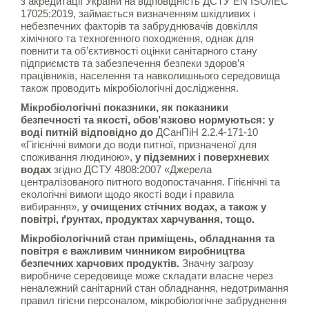
з акредитації України на відповідність ДСТУ EN ISO/IEC
17025:2019, займається визначенням шкідливих і
небезпечних факторів та забруднювачів довкілля
хімічного та техногенного походження, однак для
повнити та об’єктивності оцінки санітарного стану
підприємств та забезпечення безпеки здоров’я
працівників, населення та навколишнього середовища
також проводить мікробіологічні дослідження.
Мікробіологічні показники, як показники
безпечності та якості, обов’язково нормуються: у
воді питній відповідно до
ДСанПіН 2.2.4-171-10
«Гігієнічні вимоги до води питної, призначеної для
споживання людиною»,
у підземних і поверхневих
водах
згідно ДСТУ 4808:2007 «Джерела
централізованого питного водопостачання. Гігієнічні та
екологічні вимоги щодо якості води і правила
вибирання»,
у очищених стічних водах, а також у
повітрі, ґрунтах, продуктах харчування, тощо.
Мікробіологічний стан приміщень, обладнання та
повітря є важливим чинником виробництва
безпечних харчових продуктів.
Значну загрозу
виробниче середовище може складати власне через
неналежний санітарний стан обладнання, недотримання
правил гігієни персоналом, мікробіологічне забруднення