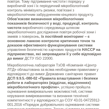
повітря. Тому підтримання чистоти і порядку у
виробничій зоні і їх періодичний мікробіологічний
контроль мінімізують ризики, пов’язані з
мікробіологічним забрудненням кінцевого продукту.
Обов’язкове визначення мікробіологічних
показників безпечності у воді, продукції, контроль
чистоти
виробничого середовища шляхом
мікробіологічного дослідження повітря робочої зони і
змивів з поверхонь,
їх постійний моніторинг – є
основною ланкою контролю критичних точок та
доказом ефективного функціонування системи
управління безпечністю харчових продуктів
НАССР на
підприємствах, які запровадили її у себе відповідно
до вимог
ДСТУ ISO 22000.
Мікробіологічна лабораторія ТзОВ «Компанія «Центр
ЛТД» облаштована за всіма необхідними правилами у
відповідності до вимог Державних санітарних правил
ДСП 9.9.5.-080-02 «Правила влаштування і безпеки
роботи в лабораторіях (відділах, відділеннях)
мікробіологічного профілю»
, успішно пройшла
оцінювання вимірювальних можливостей, системи
керування вимірюваннями та визнання технічної
компетентності у відповідності до СОУ 43.01-04725912-
001.2016 «Порядок добровільного оцінювання системи
керування вимірюваннями. Загальні вимоги та порядок