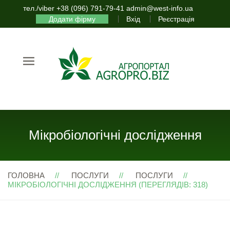
тел./viber +38 (096) 791-79-41 admin@west-info.ua
Додати фірму
Вхід
Реєстрація
Мікробіологічні дослідження
ГОЛОВНА
ПОСЛУГИ
ПОСЛУГИ
МІКРОБІОЛОГІЧНІ ДОСЛІДЖЕННЯ (ПЕРЕГЛЯДІВ: 318)