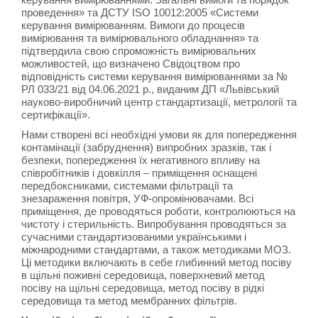
проведення» та ДСТУ ISO 10012:2005 «Системи
керування вимірюванням. Вимоги до процесів
вимірювання та вимірювального обладнання» та
підтвердила свою спроможність вимірювальних
можливостей, що визначено Свідоцтвом про
відповідність системи керування вимірюваннями за №
РЛ 033/21 від 04.06.2021 р., виданим ДП «Львівський
науково-виробничий центр стандартизації, метрології та
сертифікації».
Нами створені всі необхідні умови як для попередження
контамінації (забруднення) випробних зразків, так і
безпеки, попередження їх негативного впливу на
співробітників і довкілля – приміщення оснащені
передбоксниками, системами фільтрації та
знезараження повітря, УФ-опромінювачами. Всі
приміщення, де проводяться роботи, контролюються на
чистоту і стерильність. Випробування проводяться за
сучасними стандартизованими українськими і
міжнародними стандартами, а також методиками МОЗ.
Ці методики включають в себе глибинний метод посіву
в щільні поживні середовища, поверхневий метод
посіву на щільні середовища, метод посіву в рідкі
середовища та метод мембранних фільтрів.