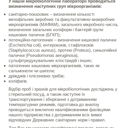
У нашій мікробіологічній лабораторії проводиться
визначення наступних груп мікроорганізмів:
санітарно-показових – визначення кількості
мезофільних аеробних та факультативно-анаеробних
мікроорганізмів (МАФАМ), загального мікробного числа,
визначення загальних коліформ і бактерій групи
кишкових паличок (БГКП);
потенційно-патогенних – визначення кишкової палички
(Escherichia coli), ентерококів, стафілококів
(Staphylococcus aureus), протею (Proteus), синьогнійної
палички (Pseudomonas aeruginosa),
сульфітредукувальних клостридій і інших;
патогенних кишкових мікроорганізмів, таких як
сальмонели чи шигели;
дріжджів і плісеневих грибів;
коліфагів.
Відбір проб і зразків для мікробіологічних досліджень у
стерильний посуд, а також наступне їх
транспортування і зберігання з дотриманням
температурних режимів, підготовка до аналізу
проводиться виключно кваліфікованими фахівцями
нашого підприємства з дотриманням всіх вимог
відповідних Державних санітарних норм і правил.
Для Вас ми надаємо кваліфіковані послуги, детальну