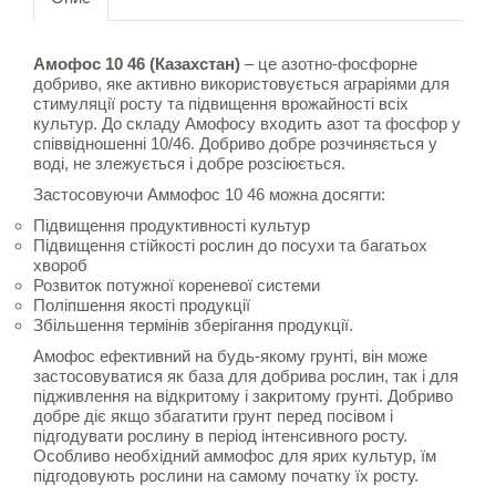
Амофос 10 46 (Казахстан)
– це азотно-фосфорне
добриво, яке активно використовується аграріями для
стимуляції росту та підвищення врожайності всіх
культур. До складу Амофосу входить азот та фосфор у
співвідношенні 10/46. Добриво добре розчиняється у
воді, не злежується і добре розсіюється.
Застосовуючи Аммофос 10 46 можна досягти:
Підвищення продуктивності культур
Підвищення стійкості рослин до посухи та багатьох
хвороб
Розвиток потужної кореневої системи
Поліпшення якості продукції
Збільшення термінів зберігання продукції.
Амофос ефективний на будь-якому грунті, він може
застосовуватися як база для добрива рослин, так і для
підживлення на відкритому і закритому грунті. Добриво
добре діє якщо збагатити грунт перед посівом і
підгодувати рослину в період інтенсивного росту.
Особливо необхідний аммофос для ярих культур, їм
підгодовують рослини на самому початку їх росту.