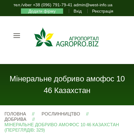
тел./viber +38 (096) 791-79-41 admin@west-info.ua
Додати фірму
Вхід
Реєстрація
Мінеральне добриво амофос 10
46 Казахстан
ГОЛОВНА
РОСЛИННИЦТВО
ДОБРИВА
МІНЕРАЛЬНЕ ДОБРИВО АМОФОС 10 46 КАЗАХСТАН
(ПЕРЕГЛЯДІВ: 329)