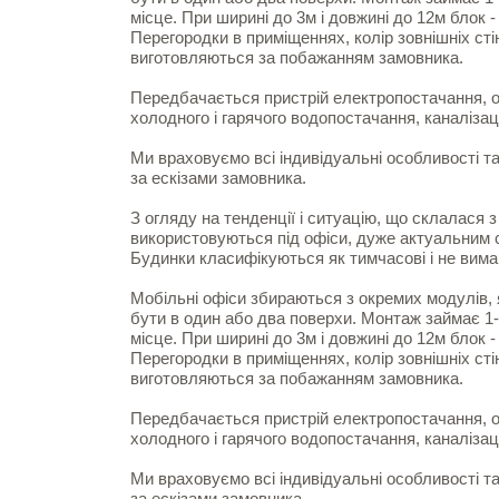
місце. При ширині до 3м і довжині до 12м блок 
Перегородки в приміщеннях, колір зовнішніх сті
виготовляються за побажанням замовника.
Передбачається пристрій електропостачання, оп
холодного і гарячого водопостачання, каналізац
Ми враховуємо всі індивідуальні особливості т
за ескізами замовника.
З огляду на тенденції і ситуацію, що склалася з
використовуються під офіси, дуже актуальним с
Будинки класифікуються як тимчасові і не вим
Мобільні офіси збираються з окремих модулів, 
бути в один або два поверхи. Монтаж займає 1-3
місце. При ширині до 3м і довжині до 12м блок 
Перегородки в приміщеннях, колір зовнішніх сті
виготовляються за побажанням замовника.
Передбачається пристрій електропостачання, оп
холодного і гарячого водопостачання, каналізац
Ми враховуємо всі індивідуальні особливості т
за ескізами замовника.