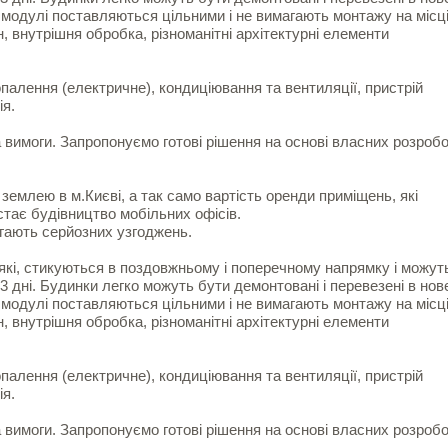
- модулі поставляються цільними і не вимагають монтажу на місці
н, внутрішня обробка, різноманітні архітектурні елементи
алення (електричне), кондиціювання та вентиляції, пристрій
ія.
а вимоги. Запропонуємо готові рішення на основі власних розроб
 землею в м.Києві, а так само вартість оренди приміщень, які
тає будівництво мобільних офісів.
агають серйозних узгоджень.
які, стикуються в поздовжньому і поперечному напрямку і можут
 дні. Будинки легко можуть бути демонтовані і перевезені в нов
- модулі поставляються цільними і не вимагають монтажу на місці
н, внутрішня обробка, різноманітні архітектурні елементи
алення (електричне), кондиціювання та вентиляції, пристрій
ія.
а вимоги. Запропонуємо готові рішення на основі власних розроб