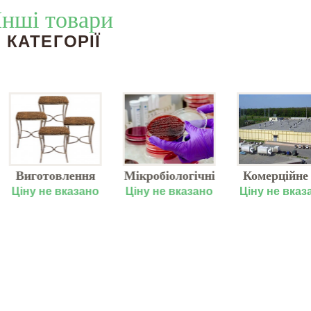
Інші товари
КАТЕГОРІЇ
Виготовлення
Мікробіологічні
Комерційне 
виробів з
дослідження
промислов
Ціну не вказано
Ціну не вказано
Ціну не вказ
кованого
будівництв
металу в
Україні