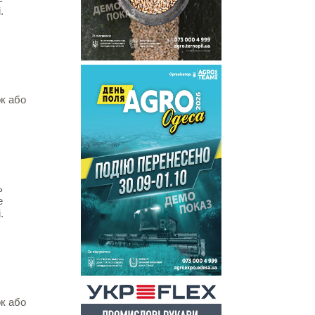
.
ок або
ь
е
.
ок або