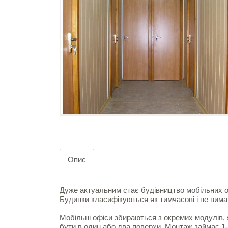
Опис
Дуже актуальним стає будівництво мобільних о
Будинки класифікуються як тимчасові і не вим
Мобільні офіси збираються з окремих модулів, 
бути в один або два поверхи. Монтаж займає 1-3