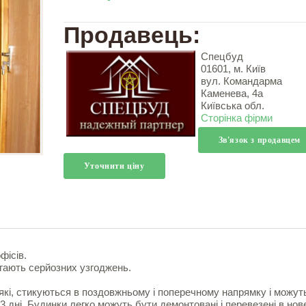
Продавець:
Спецбуд
01601, м. Київ
вул. Командарма
Каменева, 4а
Київська обл.
Сторінка фірми
Зв'язок з продавцем
Уточнити ціну
фісів.
агають серйозних узгоджень.
які, стикуються в поздовжньому і поперечному напрямку і можут
 дні. Будинки легко можуть бути демонтовані і перевезені в нов