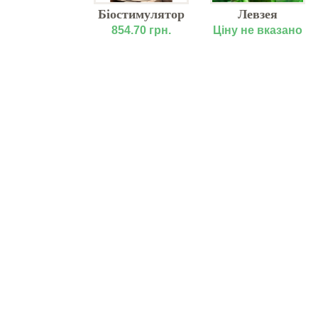
Насіння
Біостимулятор
Левзея
ниці озимої
росту кореневої
сафлоровидна
у не вказано
854.70 грн.
Ціну не вказано
упереліта,
системи,
Еліта, I
укоренітеля
генерація
Радіфарм,
Валагро, 1л.