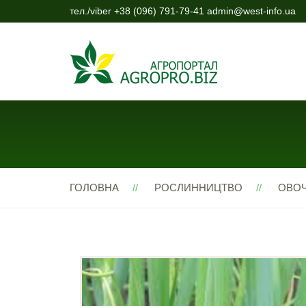
тел./viber +38 (096) 791-79-41 admin@west-info.ua
ГОЛОВНА
РОСЛИННИЦТВО
ОВОЧ