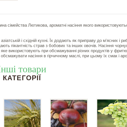
лина сімейства Лютикова, ароматні насіння якого використовують
іатській і східній кухні. Їх додають як приправу до м'ясних і ри
адають пікантність страв з бобових та інших овочів. Насіння чорн
, яке використовують при обсмажуванні різних продуктів у фритю
ь обсмажувати насіння в гірчичному маслі, при цьому їх смак і ар
Інші товари
КАТЕГОРІЇ