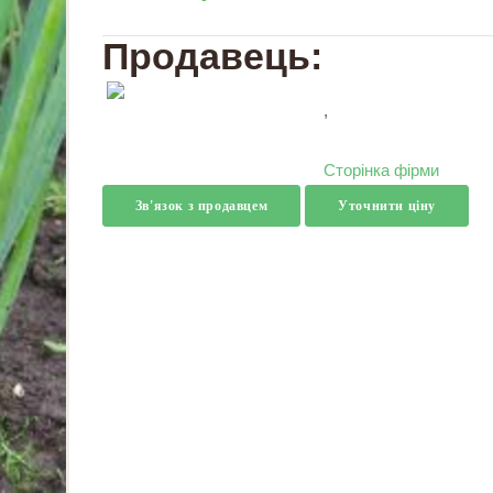
Продавець:
,
Сторінка фірми
Зв'язок з продавцем
Уточнити ціну