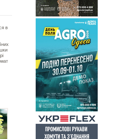
ся в
бних
ушки
рі
омат