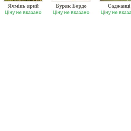
Ячмінь ярий
Буряк Бордо
Саджанці
Толар
виноград
Ціну не вказано
Ціну не вказано
Ціну не вказ
"Лора"