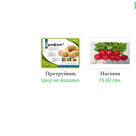
МІНЬ ЯРИЙ
Протруйник
Насіння
НАСІННЯ
Грифон (Аналог
редиски "Сора"
у не вказано
Ціну не вказано
75.00 грн.
Престиж)