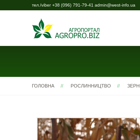
тел./viber +38 (096) 791-79-41 admin@west-info.ua
ГОЛОВНА
РОСЛИННИЦТВО
ЗЕРН