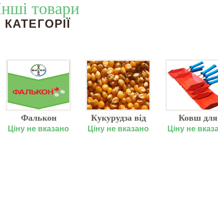
Інші товари
КАТЕГОРІЇ
Фалькон
Кукурудза від
Ковш для
виробника за
клейової сум
Ціну не вказано
Ціну не вказано
Ціну не вказ
оптовими
250 мм
цінами
PORISTO