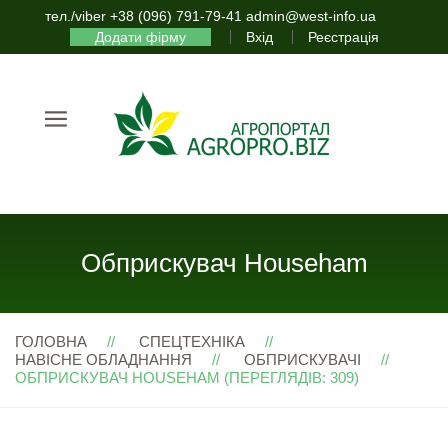
тел./viber +38 (096) 791-79-41 admin@west-info.ua
Додати фірму
Вхід
Реєстрація
Обприскувач Househam
ГОЛОВНА
СПЕЦТЕХНІКА
НАВІСНЕ ОБЛАДНАННЯ
ОБПРИСКУВАЧІ
ОБПРИСКУВАЧ HOUSEHAM (ПЕРЕГЛЯДІВ: 309)