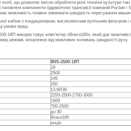
лії, що дозволяє якісно обробляти різні технічні культури такі 
становлені компоненти гідравлічної трансмісії компаній Poclain і 
ій має можливість плавно змінювати швидкість пересування машин
ої кабіни з кондиціонером, високоякісним вугільним фільтром і 
і умови праці.
2500-18П використовує комп'ютер «Bravo180», який дає можливіс
ому режимі, незалежно від можливих коливань швидкості руху.
IBIS-2500-18П
18
2500
145
250
13.6R38
2250-2500-2700-3000
1500
700-2500
до 30
Bravo180
опція