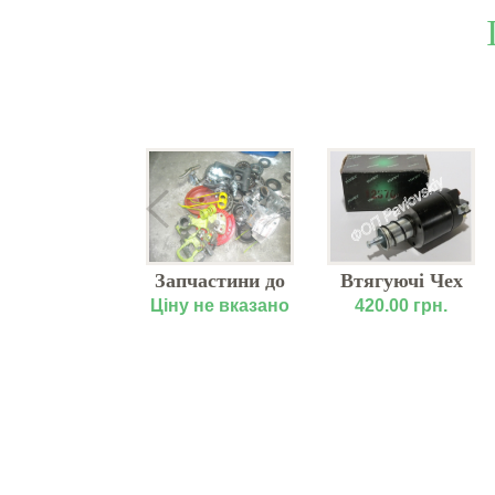
ультиватор
Запчастини до
Втягуючі Чех
аїр 5,6 (4,2)
прес-підбирачів
(Прибалт.)
у не вказано
Ціну не вказано
420.00 грн.