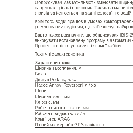
Обприскувач має можливість змінювати ширину ко
наприклад, ріпак і соняшник. Так як на машині в
(привід здійснюється на задні колеса), то вод
Крім того, водій працює в умовах комфортабельн
регульованим сидінням, що забезпечує найкращ
Варто також відзначити, що обприскувач IBIS-
виконувати встановлену програму в автоматичн
Процес повністю управляє із самої кабіни.
Технічні характеристики
Характеристики
Ширина захоплення, м
Бак, л
Двигун Perkins, л. с.
Насос Annovi Reverberi, л / хв
Шини
Ширина колії, мм
Кліренс, мм
Робоча висота штанги, мм
Робоча швидкість, км / ч
Комп'ютер ARAG
Пінний маркер або GPS навігатор