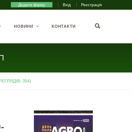
Додати фірму
Вхід
Реєстрація
НОВИНИ
КОНТАКТИ
8П
ЕГЛЯДІВ: 354)
-