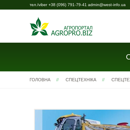
тел./viber +38 (096) 791-79-41 admin@west-info.ua
О
ГОЛОВНА
СПЕЦТЕХНІКА
СПЕЦТЕ