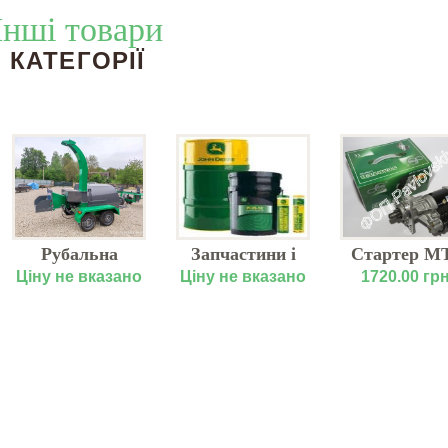
Інші товари
КАТЕГОРІЇ
Рубальна
Запчастини і
Стартер М
машина
мастила
12V 2.8кВ
Ціну не вказано
Ціну не вказано
1720.00 грн
дизельна
провідних
посилени
RM200D
компаній