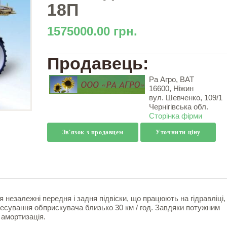
18П
1575000.00 грн.
Продавець:
Ра Агро, ВАТ
16600, Ніжин
вул. Шевченко, 109/1
Чернігівська обл.
Сторінка фірми
Зв'язок з продавцем
Уточнити ціну
незалежні передня і задня підвіски, що працюють на гідравліці, 
есування обприскувача близько 30 км / год. Завдяки потужним
амортизація.