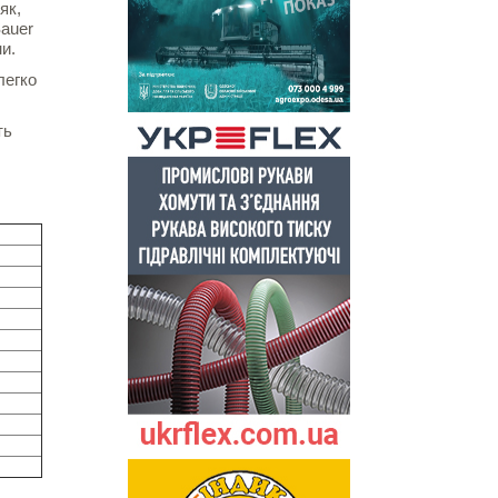
як,
Sauer
и.
легко
ть