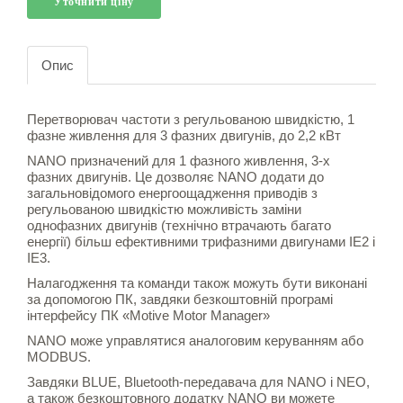
Уточнити ціну
Опис
Перетворювач частоти з регульованою швидкістю, 1
фазне живлення для 3 фазних двигунів, до 2,2 кВт
NANO призначений для 1 фазного живлення, 3-х
фазних двигунів. Це дозволяє NANO додати до
загальновідомого енергоощадження приводів з
регульованою швидкістю можливість заміни
однофазних двигунів (технічно втрачають багато
енергії) більш ефективними трифазними двигунами IE2 і
IE3.
Налагодження та команди також можуть бути виконані
за допомогою ПК, завдяки безкоштовній програмі
інтерфейсу ПК «Motive Motor Manager»
NANO може управлятися аналоговим керуванням або
MODBUS.
Завдяки BLUE, Bluetooth-передавача для NANO і NEO,
а також безкоштовного додатку NANO ви можете