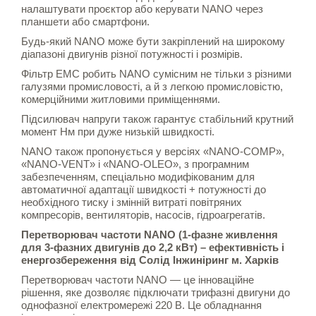
налаштувати проєктор або керувати NANO через
планшети або смартфони.
Будь-який NANO може бути закріплений на широкому
діапазоні двигунів різної потужності і розмірів.
Фільтр EMC робить NANO сумісним не тільки з різними
галузями промисловості, а й з легкою промисловістю,
комерційними житловими приміщеннями.
Підсилювач напруги також гарантує стабільний крутний
момент Нм при дуже низькій швидкості.
NANO також пропонується у версіях «NANO-COMP»,
«NANO-VENT» і «NANO-OLEO», з програмним
забезпеченням, спеціально модифікованим для
автоматичної адаптації швидкості + потужності до
необхідного тиску і змінній витраті повітряних
компресорів, вентиляторів, насосів, гідроагрегатів.
Перетворювач частоти NANO (1-фазне живлення
для 3-фазних двигунів до 2,2 кВт) – ефективність і
енергозбереження від Солід Інжиніринг м. Харків
Перетворювач частоти NANO — це інноваційне
рішення, яке дозволяє підключати трифазні двигуни до
однофазної електромережі 220 В. Це обладнання