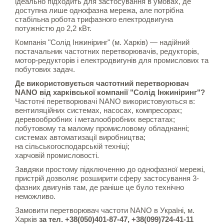
ідеально підходить для застосування в умовах, де
доступна лише однофазна мережа, але потрібна
стабільна робота трифазного електродвигуна
потужністю до 2,2 кВт.
Компанія "Солід Інжиніринг" (м. Харків) — надійний
постачальник частотних перетворювачів, редукторів,
мотор-редукторів і електродвигунів для промислових та
побутових задач.
Де використовується частотний перетворювач
NANO від харківської компанії "Солід Інжиніринг"?
Частотні перетворювачі NANO використовуються в:
вентиляційних системах, насосах, компресорах;
деревообробних і металообробних верстатах;
побутовому та малому промисловому обладнанні;
системах автоматизації виробництва;
на сільськогосподарській техніці;
харчовій промисловості.
Завдяки простому підключенню до однофазної мережі,
пристрій дозволяє розширити сферу застосування 3-
фазних двигунів там, де раніше це було технічно
неможливо.
Замовити перетворювач частоти NANO в Україні, м.
Харків
за тел. +38(050)401-87-47, +38(099)724-41-11