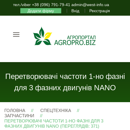
тел./viber +38 (096) 791-79-41 admin@west-info.ua
Додати фірму
Вхід
Реєстрація
Перетворювачі частоти 1-но фазні
для 3 фазних двигунів NANO
ГОЛОВНА
СПЕЦТЕХНІКА
ЗАПЧАСТИНИ
ПЕРЕТВОРЮВАЧІ ЧАСТОТИ 1-НО ФАЗНІ ДЛЯ 3
ФАЗНИХ ДВИГУНІВ NANO (ПЕРЕГЛЯДІВ: 371)