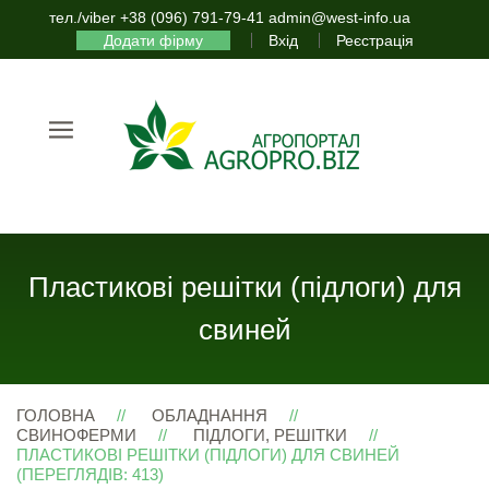
тел./viber +38 (096) 791-79-41 admin@west-info.ua
Додати фірму
Вхід
Реєстрація
Пластикові решітки (підлоги) для
свиней
ГОЛОВНА
ОБЛАДНАННЯ
СВИНОФЕРМИ
ПІДЛОГИ, РЕШІТКИ
ПЛАСТИКОВІ РЕШІТКИ (ПІДЛОГИ) ДЛЯ СВИНЕЙ
(ПЕРЕГЛЯДІВ: 413)