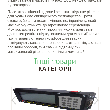
утримуватися в чистоті і, як наслідок, менше страждати
від захворювань.
Пластикові щілинні підлоги і решітки - відмінне рішення
для будь-якого свинарського господарства. Грати
сконструйовані з досить міцного поліпропілену, який
має високу стійкість до агресивного середовища.
Монтаж досить легкий і простий, можна монтувати
даний тип решіток під годівницями для економії кормів.
Грати гарантую тепло і комфорт для тварин,
ліквідовують ковзання, легко очищаються і піддаються
гігієнічній обробці, тим самим, підтримуючи
максимальний рівень гігієни, тільки можливий.
Інші товари
КАТЕГОРІЇ