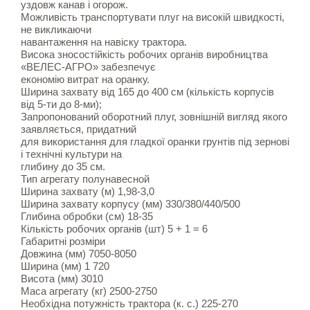
уздовж канав і огорож.
Можливість транспортувати плуг на високій швидкості,
не викликаючи
навантаження на навіску трактора.
Висока зносостійкість робочих органів виробництва
«ВЕЛЕС-АГРО» забезпечує
економію витрат на оранку.
Ширина захвату від 165 до 400 см (кількість корпусів
від 5-ти до 8-ми);
Запропонований оборотний плуг, зовнішній вигляд якого
заявляється, придатний
для використання для гладкої оранки грунтів під зернові
і технічні культури на
глибину до 35 см.
Тип агрегату полунавесной
Ширина захвату (м) 1,98-3,0
Ширина захвату корпусу (мм) 330/380/440/500
Глибина обробки (см) 18-35
Кількість робочих органів (шт) 5 + 1 = 6
Габаритні розміри
Довжина (мм) 7050-8050
Ширина (мм) 1 720
Висота (мм) 3010
Маса агрегату (кг) 2500-2750
Необхідна потужність трактора (к. с.) 225-270