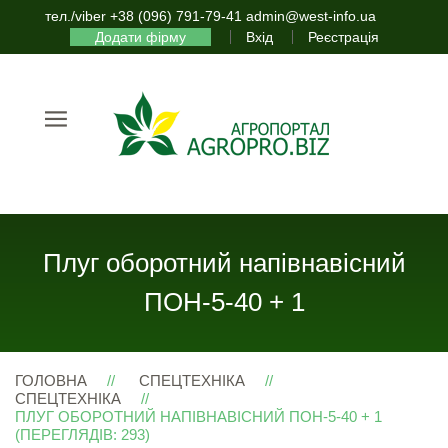
тел./viber +38 (096) 791-79-41 admin@west-info.ua
Додати фірму
Вхід
Реєстрація
Плуг оборотний напівнавісний
ПОН-5-40 + 1
ГОЛОВНА
СПЕЦТЕХНІКА
СПЕЦТЕХНІКА
ПЛУГ ОБОРОТНИЙ НАПІВНАВІСНИЙ ПОН-5-40 + 1
(ПЕРЕГЛЯДІВ: 293)