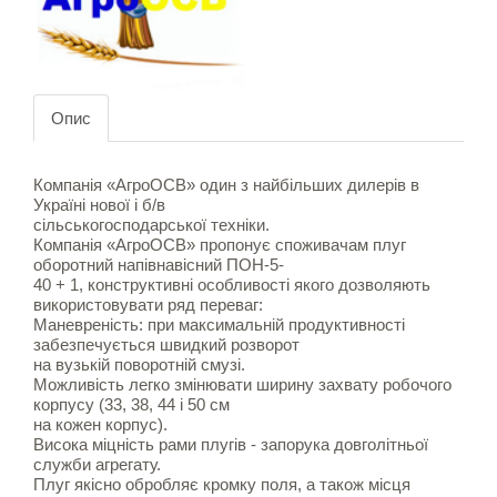
Опис
Компанія «АгроОСВ» один з найбільших дилерів в
Україні нової і б/в
сільськогосподарської техніки.
Компанія «АгроОСВ» пропонує споживачам плуг
оборотний напівнавісний ПОН-5-
40 + 1, конструктивні особливості якого дозволяють
використовувати ряд переваг:
Маневреність: при максимальній продуктивності
забезпечується швидкий розворот
на вузькій поворотній смузі.
Можливість легко змінювати ширину захвату робочого
корпусу (33, 38, 44 і 50 см
на кожен корпус).
Висока міцність рами плугів - запорука довголітньої
служби агрегату.
Плуг якісно обробляє кромку поля, а також місця