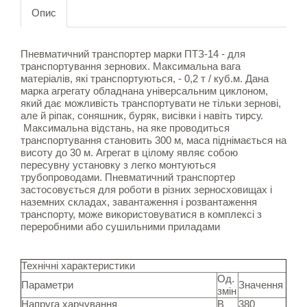
Опис
Пневматичний транспортер марки ПТЗ-14 - для
транспортування зернових. Максимальна вага
матеріалів, які транспортуються, - 0,2 т / куб.м. Дана
марка агрегату обладнана універсальним циклоном,
який дає можливість транспортувати не тільки зернові,
але й ріпак, соняшник, буряк, висівки і навіть тирсу.
Максимальна відстань, на яке проводиться
транспортування становить 300 м, маса піднімається на
висоту до 30 м. Агрегат в цілому являє собою
пересувну установку з легко монтуються
трубопроводами. Пневматичний транспортер
застосовується для роботи в різних зерносховищах і
наземних складах, завантаження і розвантаження
транспорту, може використовуватися в комплексі з
переробними або сушильними приладами
Технічні характеристики
Од.
Параметри
Значення
змін
Напруга харчування
В
380