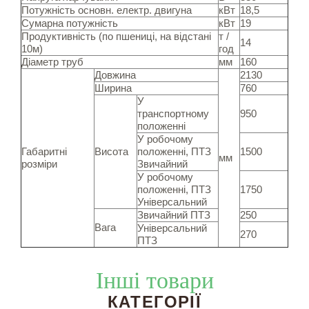
Потужність основн. електр. двигуна
кВт
18,5
Сумарна потужність
кВт
19
Продуктивність (по пшениці, на відстані
т /
14
10м)
год
Діаметр труб
мм
160
Довжина
2130
Ширина
760
У
транспортному
950
положенні
У робочому
Габаритні
Висота
положенні, ПТЗ
1500
мм
розміри
Звичайний
У робочому
положенні, ПТЗ
1750
Універсальний
Звичайний ПТЗ
250
Вага
Універсальний
270
ПТЗ
Інші товари
КАТЕГОРІЇ