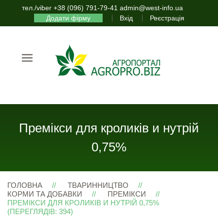
тел./viber +38 (096) 791-79-41 admin@west-info.ua
Додати фірму
Вхід
Реєстрація
Премікси для кроликів и нутрій
0,75%
ГОЛОВНА
ТВАРИННИЦТВО
КОРМИ ТА ДОБАВКИ
ПРЕМІКСИ
ПРЕМІКСИ ДЛЯ КРОЛИКІВ И НУТРІЙ 0,75%
(ПЕРЕГЛЯДІВ: 394)