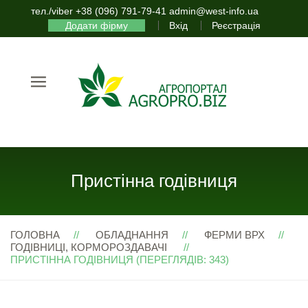
тел./viber +38 (096) 791-79-41 admin@west-info.ua
Додати фірму
Вхід
Реєстрація
Пристінна годівниця
ГОЛОВНА
ОБЛАДНАННЯ
ФЕРМИ ВРХ
ГОДІВНИЦІ, КОРМОРОЗДАВАЧІ
ПРИСТІННА ГОДІВНИЦЯ (ПЕРЕГЛЯДІВ: 343)