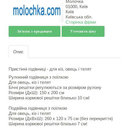
Молочка
01000, Київ
Київ
Київська обл.
Сторінка фірми
Зв'язок з продавцем
Уточнити ціну
Опис
Пристінні годівниці - для кіз, овець і телят
Рулонний годівниця з поїлкою
Для овець, кіз і телят
Бічні решітки регулюються за розміром рулону
Розміри (ДxШ): 150 x 200 см
Ширина кормової решітки близько 10 см!
Подвійна годівниця з поїлкою
Для овець, кіз і телят
Розміри (ДxВxШ): 260 x 120 x 75 см (без перекриття)
Ширина кормової решітки близько 7 см!