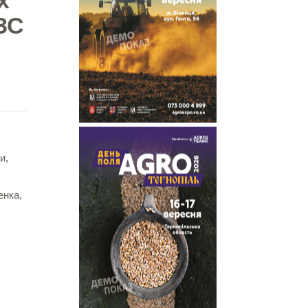
х
ЗС
и,
енка,