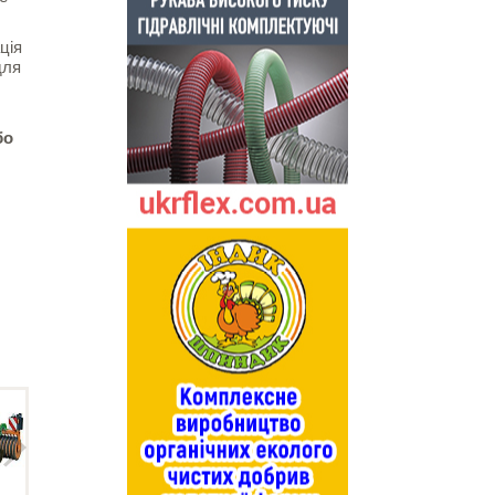
ція
для
бо