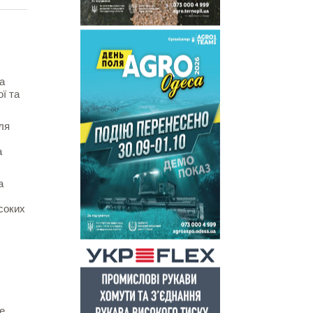
а
ї та
ля
а
а
соких
е