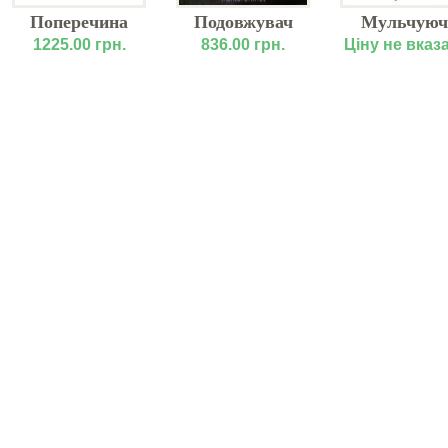
Поперечина
Подовжувач
Мульчуюч
МТЗ в зборі 80-
решета НИВА
культивато
1225.00 грн.
836.00 грн.
Ціну не вказ
4605025
44Б-2-12-4А
Cenius