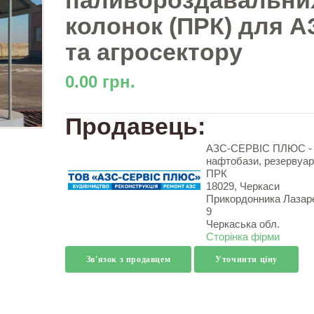
паливороздавальни
колонок (ПРК) для А
та агросектору
0.00 грн.
Продавець:
АЗС-СЕРВІС ПЛЮС -
нафтобази, резервуар
ПРК
18029, Черкаси
Прикордонника Лазар
9
Черкаська обл.
Сторінка фірми
Зв'язок з продавцем
Уточнити ціну