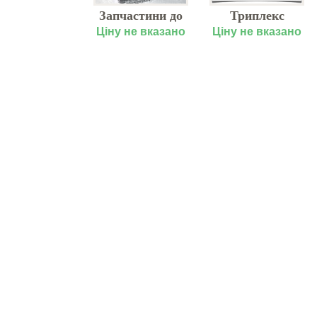
ущильник
Запчастини до
Триплекс
дисковый
маслопресса
комбінація
7.00 грн.
Ціну не вказано
Ціну не вказано
рофицированный
EasyCut
Г - 10 (Б/У)