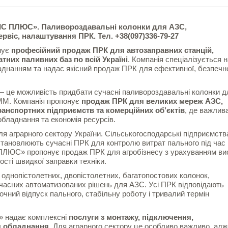
ІС ПЛЮС». Паливороздавальні колонки для АЗС,
рвіс, налаштування ПРК. Тел. +38(097)336-79-27
нує
професійний продаж ПРК для автозаправних станцій,
тних паливних баз по всій Україні
. Компанія спеціалізується н
днанням та надає якісний продаж ПРК для ефективної, безпечно
 це можливість придбати сучасні паливороздавальні колонки д
ПММ. Компанія пропонує
продаж ПРК для великих мереж АЗС,
ранспортних підприємств та комерційних об’єктів
, де важлив
обладнання та економія ресурсів.
я аграрного сектору України. Сільськогосподарські підприємств
встановлюють сучасні ПРК для контролю витрат пального під час
ПЛЮС» пропонує продаж ПРК для агробізнесу з урахуванням ви
ості швидкої заправки техніки.
: однопістолетних, двопістолетних, багатопостових колонок,
часних автоматизованих рішень для АЗС. Усі ПРК відповідають
чний відпуск пального, стабільну роботу і тривалий термін
 надає комплексні
послуги з монтажу, підключення,
я обладнання
. Для аграрного сектору це особливо важливо, адж