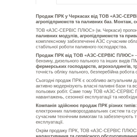
Продаж ПРК у Черкасах від ТОВ «АЗС-СЕРВ
агропідприємств та паливних баз. Монтаж, се
ТОВ «АЗС-СЕРВІС ПЛЮС» (м. Черкаси) пропо
паливних модулів, агропідприємств та прива
комплексному забезпеченні АЗС сучасним обла
стабільної роботи паливного господарства.
Продаж ПРК від ТОВ «АЗС-СЕРВІС ПЛЮС»
—
бензину, дизельного пального та інших видів 
фермерських господарств, агрохолдингів, т
точність обліку пального, безперебійна робота 
Сьогодні продаж ПРК є особливо актуальним дл
активно модернізують власні паливні бази та 
польових робіт. Саме тому ТОВ «АЗС-СЕРВІС 
навантажень, сезонної експлуатації та необхідн
Компанія здійснює продаж ПРК різних типів
електронних паливороздавальних систем та су
сучасним технічним вимогам та забезпечують то
експлуатації.
Окрім продажу ПРК, ТОВ «АЗС-СЕРВІС ПЛЮС»
налаштування та сервісного обслуговуванн