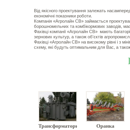
Від якісного проектування залежать насамперед
економічні показники роботи.
Компанія «Агролайн СВ» займається проектуван
борошномельних та комбікормових заводів, ма
Фахівці компанії «Агролайн СВ» мають багаторіч
зернових культур, а також об'єктів агропромисл
Фахівці «Агролайн СВ» на високому рівні і з мі
схему, які будуть оптимальним для Вас, а тако
оєктування
Трансформатори
Оранка