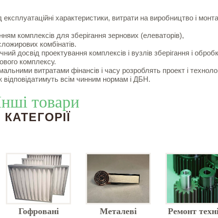
 експлуатаційні характеристики, витрати на виробництво і монт
ням комплексів для зберігання зернових (елеваторів),
сложирових комбінатів.
ний досвід проектування комплексів і вузлів зберігання і оброб
ового комплексу.
німальними витратами фінансів і часу розроблять проект і техноло
ж відповідатимуть всім чинним нормам і ДБН.
Інші товари
КАТЕГОРІЇ
Гофровані
Металеві
Ремонт техн