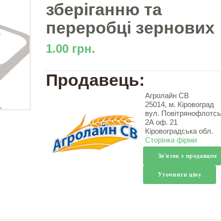
зберіганню та
переробці зернових
1.00 грн.
Продавець:
Агролайн СВ
25014, м. Кіровоград
вул. Повітрянофлотсь
2А оф. 21
Кіровоградська обл.
Сторінка фірми
Зв'язок з продавцем
Уточнити ціну