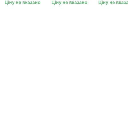
панельні
бейджі від
Ціну не вказано
Ціну не вказано
Ціну не вказ
фільтри під
виробника м.
замовлення
Київ